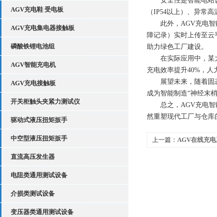
安全性是智能电站设计
AGV充电鞋 受电板
（IP54以上）、异常
此外，AGV充电智能
AGV充电集电器接触板
障记录）实时上传至云
磷酸铁锂电池组
助力绿色工厂建设。
在实际应用中，某大型
AGV智能充电机
充电效率提升40%，人
展望未来，随着固态电
AGV充电接触板
成为智能制造“神经末梢
开关柜触头夹紧力测试仪
总之，AGV充电智能
然重塑现代工厂与仓库
驱动式液压扭矩扳手
中空型液压扭矩扳手
上一篇：
AGV在线充
保障设施
直流高压发生器
电阻类通用测试设备
介损类测试设备
变压器类通用测试设备