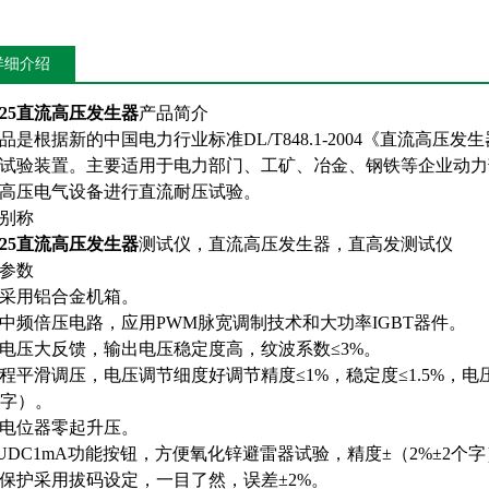
详细介绍
725直流高压发生器
产品简介
品是根据新的中国电力行业标准DL/T848.1-2004《直流高
试验装置。主要适用于电力部门、工矿、冶金、钢铁等企业动力
高压电气设备进行直流耐压试验。
别称
725直流高压发生器
测试仪，直流高压发生器，直高发测试仪
参数
采用铝合金机箱。
中频倍压电路，应用PWM脉宽调制技术和大功率IGBT器件。
电压大反馈，输出电压稳定度高，纹波系数≤3%。
程平滑调压，电压调节细度好调节精度≤1%，稳定度≤1.5%，电压电
个字）。
电位器零起升压。
75UDC1mA功能按钮，方便氧化锌避雷器试验，精度±（2%±2个
保护采用拔码设定，一目了然，误差±2%。