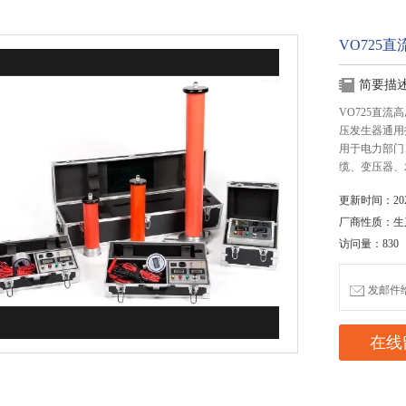
VO725
简要描
VO725直流
压发生器通用
用于电力部门
缆、变压器、
更新时间：2020
厂商性质：生
访问量：830
发邮件给我
在线