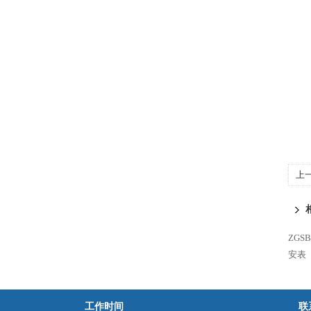
上
ZG
安表
工作时间
联