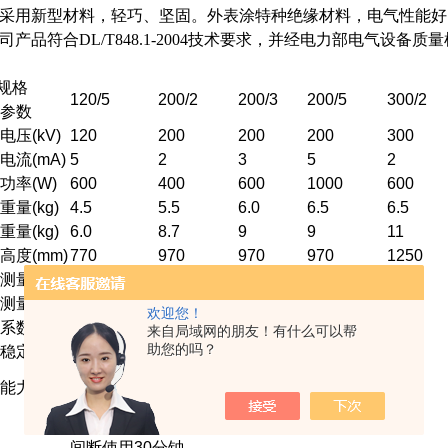
采用新型材料，轻巧、坚固。外表涂特种绝缘材料，电气性能
司产品符合DL/T848.1-2004技术要求，并经电力部电气设
格
120/5
200/2
200/3
200/5
300/2
参数
电压(kV)
120
200
200
200
300
电流(mA)
5
2
3
5
2
功率(W)
600
400
600
1000
600
重量(kg)
4.5
5.5
6.0
6.5
6.5
重量(kg)
6.0
8.7
9
9
11
高度(mm)
770
970
970
970
1250
测量精度
数显表 ±(1.5%读数±2个字)
测量精度
数显表 ±(1.5%读数±2个字)
欢迎您！
系数
≤0.5%
来自局域网的朋友！有什么可以帮
助您的吗？
稳定度
随机波动，电源电压变化±10%时≤1%
空载电压可超出额定电压10%使用十分钟
能力
Z大充电电流为1.25倍额定电流
单相交流50HZ 220V±10%
间断使用30分钟