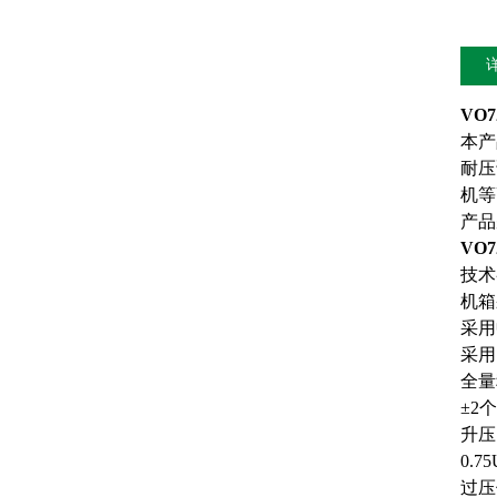
VO
本产
耐压
机等
产品
VO
技术
机箱
采用
采用
全量
±2
升压
0.
过压