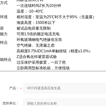
方式
一次连续时间Z长为10分钟
温度：-10~40℃
环境
相对湿度：室温为25℃时不大于85%（无凝露）
海拔高度：1500米以下
容
被试品电容量无限制
能力
可用1.5倍的额定电流充电
环氧玻璃钢电气绝缘倍压筒
特点
空气绝缘、无泄漏之虑
高精度0.75UDC1mA单触按钮（精度≤1.0%）
Z适合氧化锌避雷器试验
箱特点
过压保护采用拨置，一目了然
立卧两用型标准机箱，方便现场
产品：
您的单位：