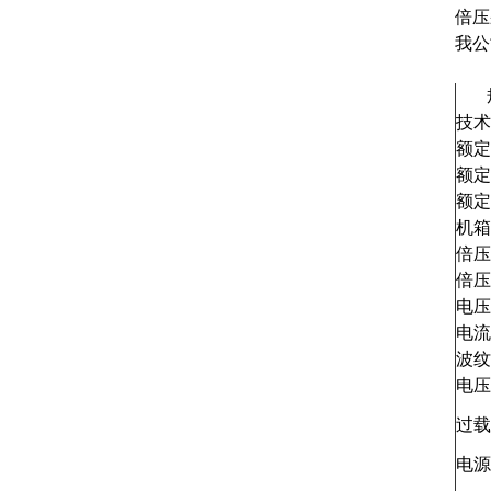
倍压
我公
规
技术
额定
额定
额定
机箱
倍压
倍压
电压
电流
波纹
电压
过载
电源