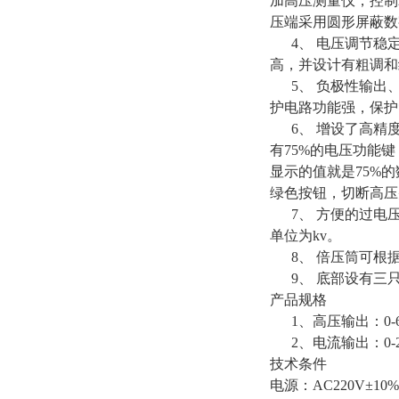
加高压测量仪，控制
压端采用圆形屏蔽数
4、 电压调节稳定
高，并设计有粗调和细
5、 负极性输出、
护电路功能强，保护
6、 增设了高精度
有75%的电压功能键
显示的值就是75%
绿色按钮，切断高
7、 方便的过电压
单位为kv。
8、 倍压筒可根
9、 底部设有三
产品规格
1、高压输出：0-60K
2、电流输出：0-2
技术条件
电源：AC220V±10%