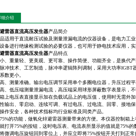
详细介绍
避雷器直流高压发生器
产品简介
品适用于直流耐压试验及测量泄漏电流的仪器设备，是电力工业
设备进行绝缘检测试验的必要仪器，也可用于静电技术应用，实
避雷器直流高压发生器
产品特点
小、重量轻、更美观、更可靠、操作简便、功能齐全，是换代产
脉冲技术、工艺制造，脉冲串逻辑阵列调制，采用大功率IGBT
系数更小。
高、测量准确。输出电压调节采用单个多圈电位器，升压过程平
高、低压端测量泄漏电流，高压端采用球形屏蔽数字表显示，不
箱上电压表直接显示加在负载试品上的电压值，使用时无需外加
性输出、零启动、连续可调、有过电压、过电流、回零、接地保
操作安全，各种技术指标均行业标准及同类产品。
75%的功能，做氧化锌避雷器测量带来的方便。本仪器控制箱上有7
就打开75%的按钮，这时电压表、电流表所显示的值就是75%
将微调电压旋钮回到零位上，并应立即将75%按钮开关打到正