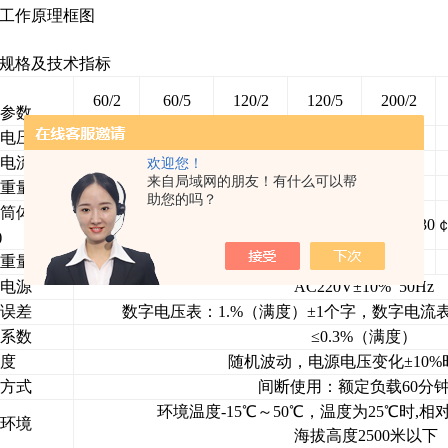
工作原理框图
规格及技术指标
60/2
60/5
120/2
120/5
200/2
参数
电压(kv)
60
60
120
120
200
电流(mA)
2
5
2
5
2
欢迎您！
来自局域网的朋友！有什么可以帮
重量(kg)
4.5
4.5
4.5
4.5
4.5
助您的吗？
筒体积
￠120×30
￠120×300
￠120×450
￠120×450
￠148×730
￠
)
重量(kg)
4.2
4.2
5.5
6
11
电源
AC220V±10% 50Hz
误差
数字电压表：1.%（满度）±1个字，数字电流表
系数
≤0.3%（满度）
度
随机波动，电源电压变化±10%时≤
方式
间断使用：额定负载60分
环境温度-15℃～50℃，温度为25℃时,相对
环境
海拔高度2500米以下