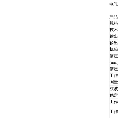
电气
产品
规格
技术
输出
输出
机箱
倍压
(mm
倍压
工作
测量
纹波
稳定
工作
工作