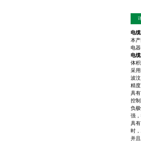
电缆
本产
电器
电缆
体积
采用
波汶
精度
具有
控制
负极
强，
具有
时，
并且