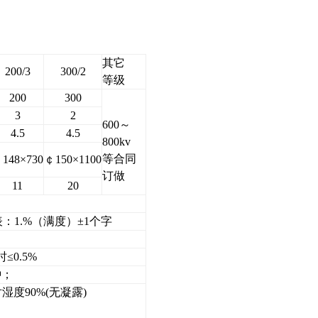
其它
200/3
300/2
等级
200
300
3
2
600～
4.5
4.5
800kv
等合同
148×730
￠150×1100
订做
11
20
：1.%（满度）±1个字
0.5%
钟；
湿度90%(无凝露)