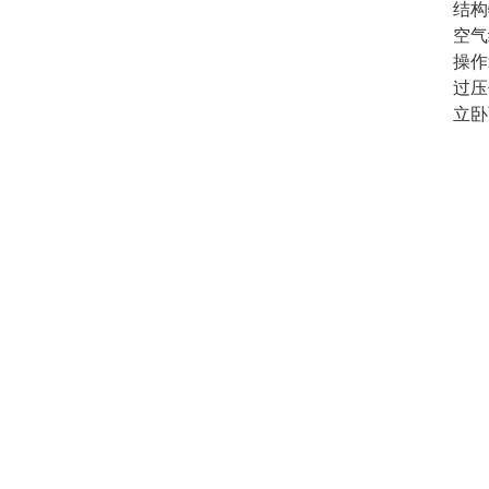
结构
空气
操作
过压
立卧