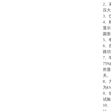
2、
压大
3、
4、
显示
圆形
5、
6、
路功
7、
75
所显
关。
8、
为k
9、
试验
10