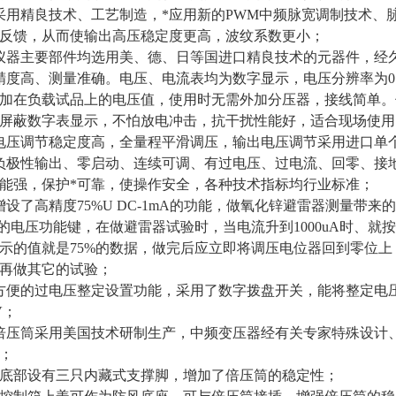
采用精良技术、工艺制造，*应用新的PWM中频脉宽调制技术、
反馈，从而使输出高压稳定度更高，波纹系数更小；
仪器主要部件均选用美、德、日等国进口精良技术的元器件，经
精度高、测量准确。电压、电流表均为数字显示，电压分辨率为0.
加在负载试品上的电压值，使用时无需外加分压器，接线简单。
屏蔽数字表显示，不怕放电冲击，抗干扰性能好，适合现场使用
电压调节稳定度高，全量程平滑调压，输出电压调节采用进口单
负极性输出、零启动、连续可调、有过电压、过电流、回零、接
能强，保护*可靠，使操作安全，各种技术指标均行业标准；
增设了高精度75%U DC-1mA的功能，做氧化锌避雷器测量带
%的电压功能键，在做避雷器试验时，当电流升到1000uA时、就按下0
示的值就是75%的数据，做完后应立即将调压电位器回到零位
再做其它的试验；
方便的过电压整定设置功能，采用了数字拨盘开关，能将整定电
V；
倍压筒采用美国技术研制生产，中频变压器经有关专家特殊设计
；
、底部设有三只内藏式支撑脚，增加了倍压筒的稳定性；