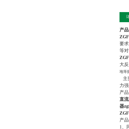
产品
ZG
要求
等对
ZG
大反
地等
主要
力强
产品
直流
器z
ZG
产品
1、