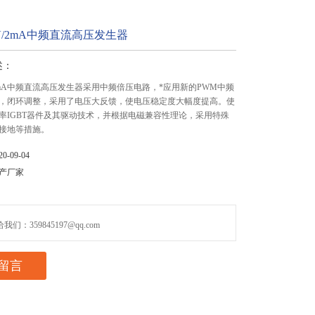
KV/2mA中频直流高压发生器
述：
V/2mA中频直流高压发生器采用中频倍压电路，*应用新的PWM中频
，闭环调整，采用了电压大反馈，使电压稳定度大幅度提高。使
率IGBT器件及其驱动技术，并根据电磁兼容性理论，采用特殊
接地等措施。
-09-04
产厂家
们：359845197@qq.com
留言