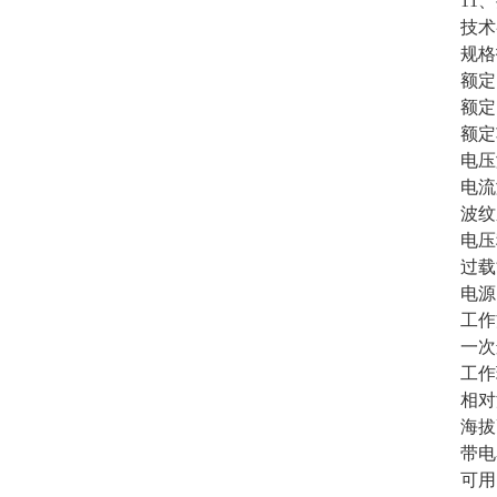
11
技术
规格技
额定电
额定
额定功
电压
电流
波纹
电压
过载
电源
工作
一次
工作
相对
海拔
带电
可用