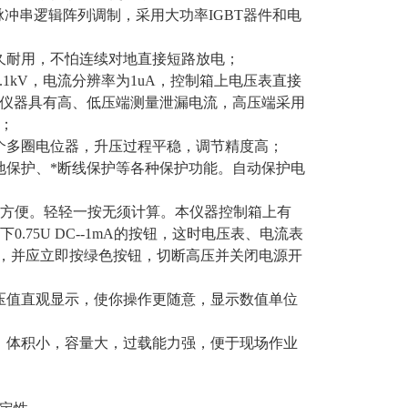
脉冲串逻辑阵列调制，采用大功率IGBT器件和电
久耐用，不怕连续对地直接短路放电；
1kV，电流分辨率为1uA，控制箱上电压表直接
仪器具有高、低压端测量泄漏电流，高压端采用
；
个多圈电位器，升压过程平稳，调节精度高；
地保护、*断线保护等各种保护功能。自动保护电
来的方便。轻轻一按无须计算。本仪器控制箱上有
.75U DC--1mA的按钮，这时电压表、电流表
上，并应立即按绿色按钮，切断高压并关闭电源开
压值直观显示，使你操作更随意，显示数值单位
、体积小，容量大，过载能力强，便于现场作业