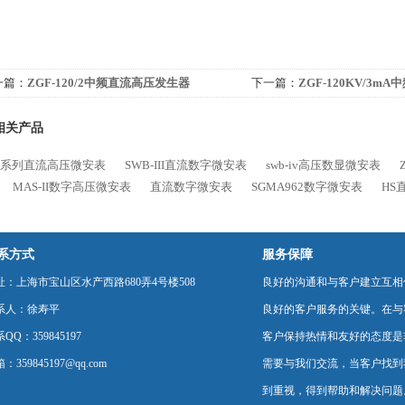
一篇：
ZGF-120/2中频直流高压发生器
下一篇：
ZGF-120KV/3
相关产品
SB系列直流高压微安表
SWB-III直流数字微安表
swb-iv高压数显微安表
MAS-II数字高压微安表
直流数字微安表
SGMA962数字微安表
HS
系方式
服务保障
址：上海市宝山区水产西路680弄4号楼508
良好的沟通和与客户建立互相
系人：徐寿平
良好的客户服务的关键。在与
QQ：359845197
客户保持热情和友好的态度是
：359845197@qq.com
需要与我们交流，当客户找到
到重视，得到帮助和解决问题