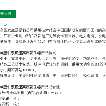
详细介绍
介绍
高压发生器是我公司采用技术结合中国国情研制的面向国内的高
、厂矿企业动力部门及发电厂对氧化锌避雷器、电力电缆、发电
测仪器。直流高压发生器采用中频倍压电路，使直流高压试验实
10型
中频直流高压发生器
产品特点
更小、重量更轻、更美观、更可靠、操作更简便、功能齐全，是
精良工艺技术制造。脉冲串逻辑阵列调制，采用大功率IGBT器
小，频率高达100kHz。
维修设计，主要部件均采用德、美、日进口器件，经久耐用，不
10型
中频直流高压发生器
产品成套性
高压倍压体主机（配铝合金箱）一台；
控制箱一台；
电源线一根；