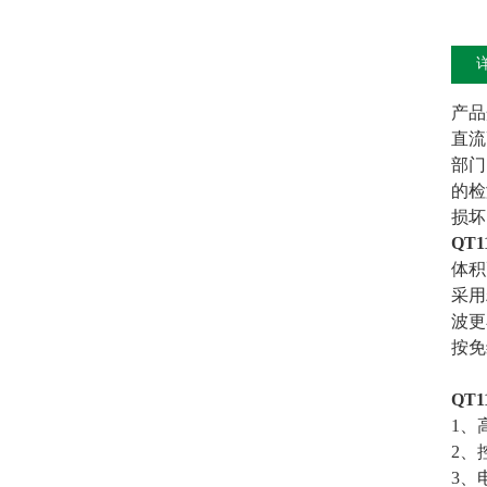
产品
直流
部门
的检
损坏
QT1
体积
采用
波更
按免
QT1
1、
2、
3、