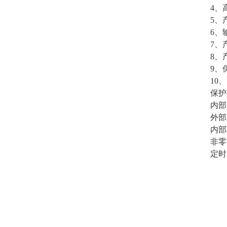
4、
5、
6、
7、
8、
9、
10
保护
内部
外部
内部
非零
定时