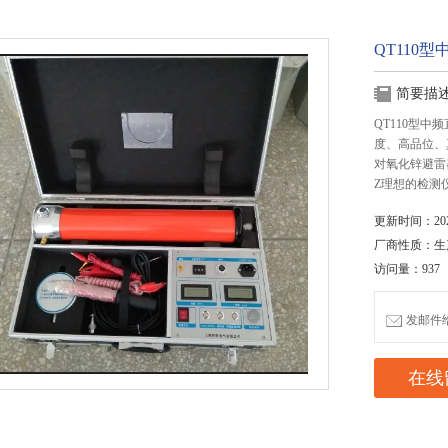
QT110
简要描
QT110型
度、高品位、
对氧化锌避雷
Z理想的检测
更新时间：2020
厂商性质：生
访问量：937
发邮件给我
在线