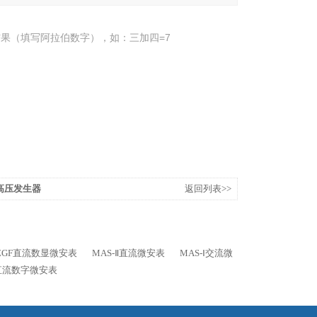
果（填写阿拉伯数字），如：三加四=7
流高压发生器
返回列表>>
ZGF直流数显微安表
MAS-Ⅱ直流微安表
MAS-Ⅰ交流微
直流数字微安表