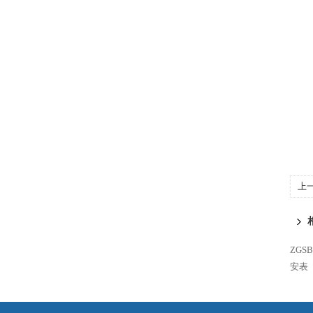
上
ZG
安表