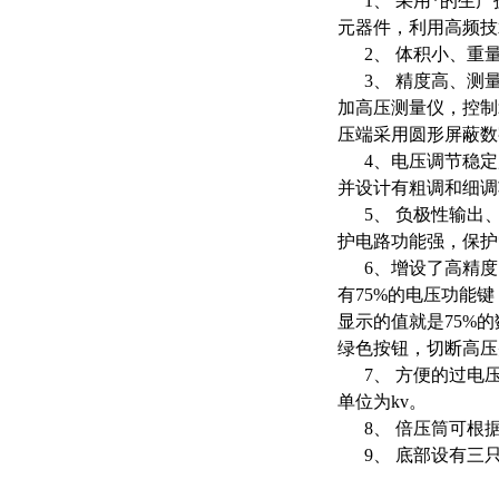
1、 采用*的生产
元器件，利用高频技
2、 体积小、重量
3、 精度高、测量
加高压测量仪，控制
压端采用圆形屏蔽
4、电压调节稳定
并设计有粗调和细调功
5、 负极性输出、
护电路功能强，保护
6、增设了高精度7
有75%的电压功能键
显示的值就是75%
绿色按钮，切断高
7、 方便的过电压
单位为kv。
8、 倍压筒可根
9、 底部设有三