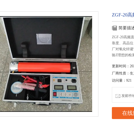
ZGF-2
简要描
ZGF-20
靠度、高品位
厂对氧化锌避
验Z理想的检
更新时间：2020
厂商性质：生
访问量：921
发邮件给我
在线