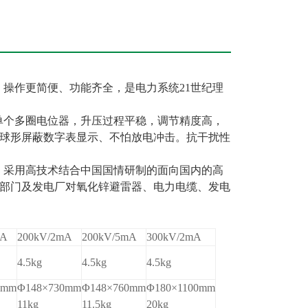
操作更简便、功能齐全，是电力系统21世纪理
单个多圈电位器，升压过程平稳，调节精度高，
球形屏蔽数字表显示、不怕放电冲击。抗干扰性
合作，采用高技术结合中国国情研制的面向国内的高
部门及发电厂对氧化锌避雷器、电力电缆、发电
mA
200kV/2mA
200kV/5mA
300kV/2mA
4.5kg
4.5kg
4.5kg
0mm
Φ148×730mm
Φ148×760mm
Φ180×1100mm
11kg
11.5kg
20kg