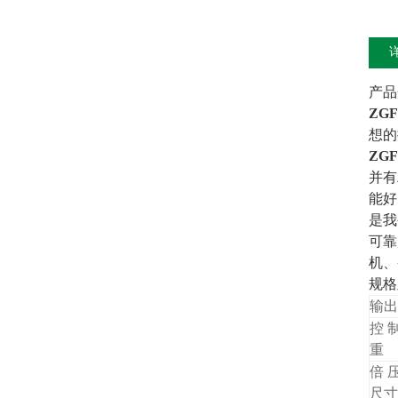
产品
ZGF
想的
ZGF
并有
能好
是我
可靠
机、
规
输出
控 
重 
倍 
尺寸