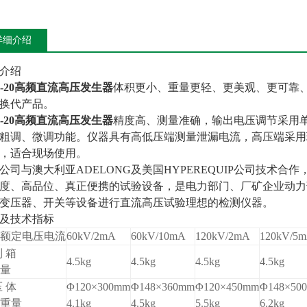
详细介绍
介绍
-20
高频直流高压发生器
体积更小、重量更轻、更美观、更可靠、
换代产品。
-20
高频直流高压发生器
精度高、测量准确，输出电压调节采用
粗调、微调功能。仪器具有高低压端测量泄漏电流，高压端采用
，适合现场使用。
公司与澳大利亚ADELONG及美国HYPEREQUIP公司技术
度、高品位、真正便携的试验设备，是电力部门、厂矿企业动力
变压器、开关等设备进行直流高压试验理想的检测仪器。
格及技术指标
额定电压电流
60kV/2mA
60kV/10mA
120kV/2mA
120kV/5
制 箱
4.5kg
4.5kg
4.5kg
4.5kg
量
压 体
Φ120×300mm
Φ148×360mm
Φ120×450mm
Φ148×50
重量
4.1kg
4.5kg
5.5kg
6.2kg