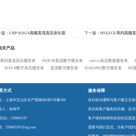
一篇：
LHP-0202A高频直流高压发生器
下一篇：
HSXZGF系列高频
相关产品
SB系列直流高压微安表
SWB-III直流数字微安表
swb-iv高压数显微安表
MAS-II数字高压微安表
直流数字微安表
SGMA962数字微安表
HS
系方式
服务保障
址：上海市宝山区水产西路680弄4号楼508
良好的沟通和与客户建立互相
系人：徐寿平
良好的客户服务的关键。在与
QQ：359845197
客户保持热情和友好的态度是
：359845197@qq.com
需要与我们交流，当客户找到