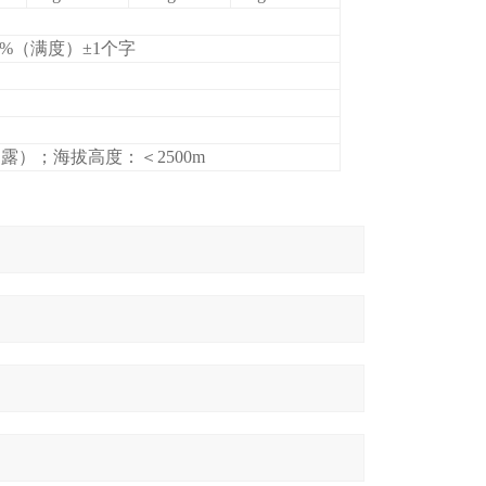
%（满度）±1个字
露）；海拔高度：＜2500m