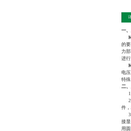
一、
的要
力部
进行
电压
特殊
二、
1、
2、
件，
3、
接显
用圆