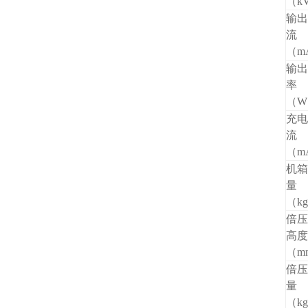
（k
输出
流
（m
输出
率
（W
充电
流
（m
机箱
量
（k
倍压
高度
（m
倍压
量
（k