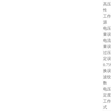
高压
性
工作
源
电压
量误
电流
量误
过压
定误
0.7
换误
波纹
数
电压
定度
工作
式