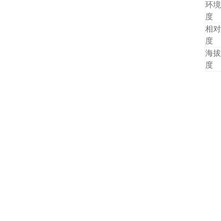
环境
度
相对
度
海拔
度