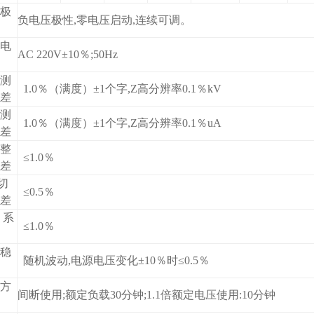
极
负电压极性,零电压启动,连续可调。
电
AC 220V±10％;50Hz
测
1.0％（满度）±1个字,Z高分辨率0.1％kV
差
测
1.0％（满度）±1个字,Z高分辨率0.1％uA
差
整
≤1.0％
差
5切
≤0.5％
差
 系
≤1.0％
稳
随机波动,电源电压变化±10％时≤0.5％
方
间断使用;额定负载30分钟;1.1倍额定电压使用:10分钟