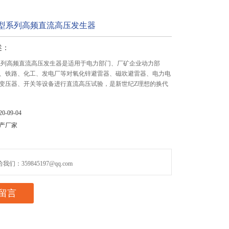
-C型系列高频直流高压发生器
述：
C型系列高频直流高压发生器是适用于电力部门、厂矿企业动力部
、铁路、化工、发电厂等对氧化锌避雷器、磁吹避雷器、电力电
变压器、开关等设备进行直流高压试验，是新世纪Z理想的换代
-09-04
产厂家
们：359845197@qq.com
留言