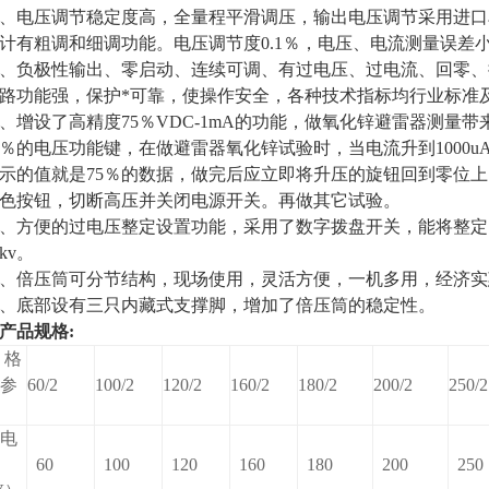
电压调节稳定度高，全量程平滑调压，输出电压调节采用进口
计有粗调和细调功能。电压调节度0.1％，电压、电流测量误差小于
负极性输出、零启动、连续可调、有过电压、过电流、回零、
路功能强，保护*可靠，使操作安全，各种技术指标均行业标准
增设了高精度75％VDC-1mA的功能，做氧化锌避雷器测量
5％的电压功能键，在做避雷器氧化锌试验时，当电流升到1000u
示的值就是75％的数据，做完后应立即将升压的旋钮回到零位
色按钮，切断高压并关闭电源开关。再做其它试验。
方便的过电压整定设置功能，采用了数字拨盘开关，能将整定
kv。
、倍压筒可分节结构，现场使用，灵活方便，一机多用，经济
、底部设有三只内藏式支撑脚，增加了倍压筒的稳定性。
产品规格:
 格
参
60/2
100/2
120/2
160/2
180/2
200/2
250/2
电
60
100
120
160
180
200
250