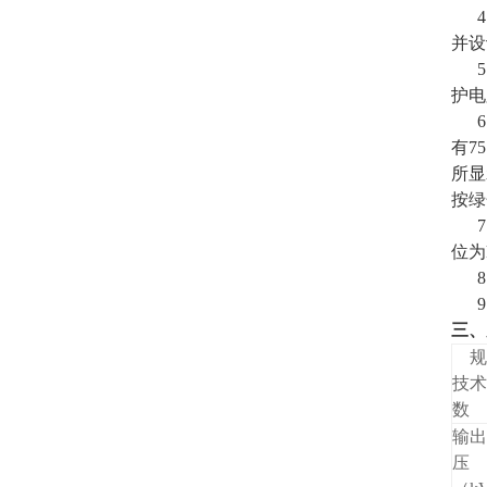
4、
并设
5、
护电
6、
有7
所显
按绿
7、
位为
8
9
三、
规
技术
数
输出
压