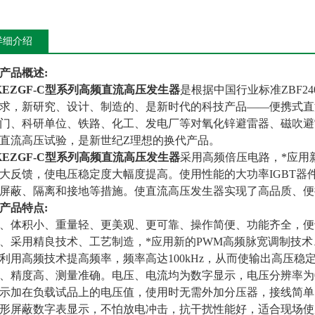
详细介绍
产品概述:
KEZGF-C型系列
高频直流高压发生器
是根据中国行业标准ZBF2
求，新研究、设计、制造的、是新时代的科技产品——便携式直
门、科研单位、铁路、化工、发电厂等对氧化锌避雷器、磁吹避
直流高压试验，是新世纪Z理想的换代产品。
KEZGF-C型系列
高频直流高压发生器
采用高频倍压电路，*应用
大反馈，使电压稳定度大幅度提高。使用性能的大功率IGBT器
屏蔽、隔离和接地等措施。使直流高压发生器实现了高品质、
产品特点:
体积小、重量轻、更美观、更可靠、操作简便、功能齐全，便
采用精良技术、工艺制造，*应用新的PWM高频脉宽调制技术、
利用高频技术提高频率，频率高达100kHz，从而使输出高压
精度高、测量准确。电压、电流均为数字显示，电压分辨率为0.1
示加在负载试品上的电压值，使用时无需外加分压器，接线简单
形屏蔽数字表显示，不怕放电冲击，抗干扰性能好，适合现场