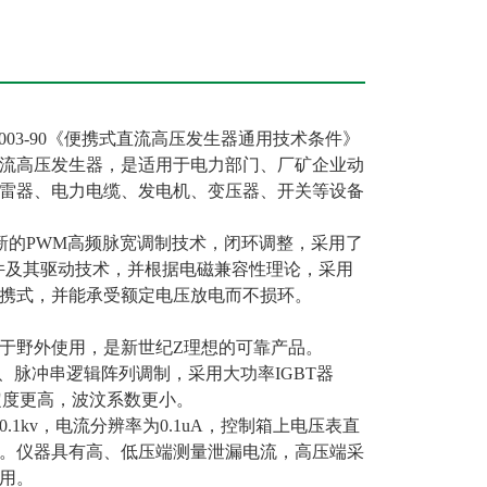
4003-90《便携式直流高压发生器通用技术条件》
流高压发生器，是适用于电力部门、厂矿企业动
雷器、电力电缆、发电机、变压器、开关等设备
新的PWM高频脉宽调制技术，闭环调整，采用了
件及其驱动技术，并根据电磁兼容性理论，采用
便携式，并能承受额定电压放电而不损环。
于野外使用，是新世纪Z理想的可靠产品。
脉冲串逻辑阵列调制，采用大功率IGBT器
稳定度更高，波汶系数更小。
kv，电流分辨率为0.1uA，控制箱上电压表直
。仪器具有高、低压端测量泄漏电流，高压端采
使用。