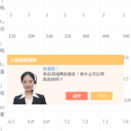
V）
电
2
2
2
2
2
2
2
A）
功
120
200
240
320
360
400
500
）
电
3.0
3.0
3.0
3.0
3.0
3.0
3.0
A）
欢迎您！
重
来自局域网的朋友！有什么可以帮
4.3
4.3
4.3
4.3
4.3
4.4
4.5
助您的吗？
g）
筒
Φ80×500
Φ80×620
Φ80×770
Φ80×770
Φ110×770
Φ110×770
Φ110
m）
重
6.3
6.8
6.8
7.2
7.2
7.2
7.6
g）