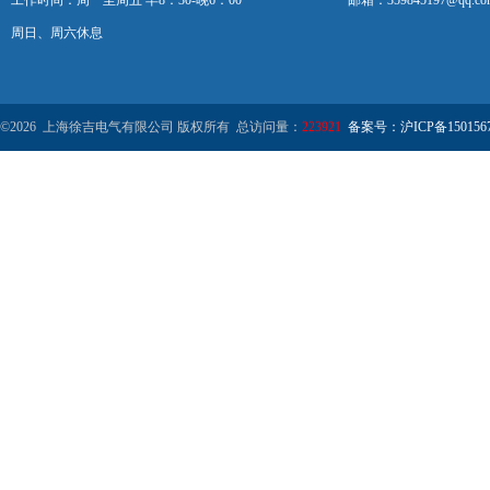
工作时间：周一至周五 早8：30-晚6：00
邮箱：359845197@qq.co
周日、周六休息
©2026 上海徐吉电气有限公司 版权所有 总访问量：
223921
备案号：沪ICP备1501567