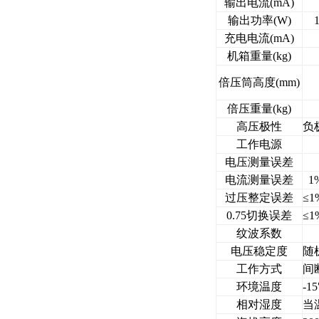
输出电流(mA)
输出功率(W)
充电电流(mA)
机箱重量(kg)
倍压筒高度(mm)
倍压重量(kg)
高压极性
负
工作电源
2
电压测量误差
电流测量误差
1
过压整定误差
≤1
0.75切换误差
≤1
纹波系数
电压稳定度
随
工作方式
间
环境温度
-1
相对湿度
当