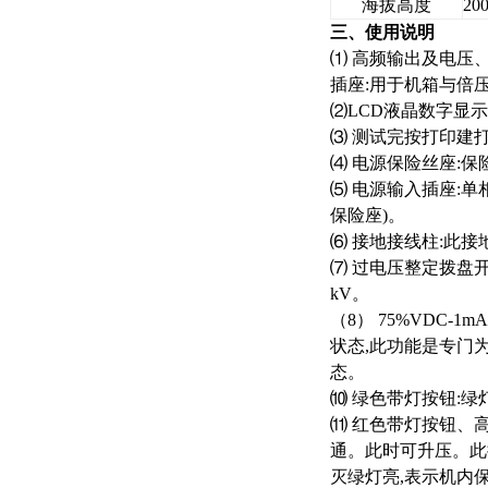
海拔高度
20
三、使用说明
⑴ 高频输出及电压
插座:用于机箱与倍
⑵LCD液晶数字显
⑶ 测试完按打印建
⑷ 电源保险丝座:保
⑸ 电源输入插座:单
保险座)。
⑹ 接地接线柱:此
⑺ 过电压整定拨盘开
kV。
（8） 75%VDC
状态,此功能是专门为
态。
⑽ 绿色带灯按钮:
⑾ 红色带灯按钮、
通。此时可升压。此
灭绿灯亮,表示机内