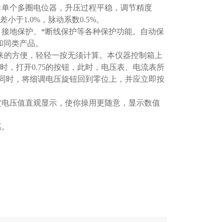
口单个多圈电位器，升压过程平稳，调节精度
小于1.0%，脉动系数0.5%。
接地保护、*断线保护等各种保护功能。自动保
和同类产品。
带来的方便，轻轻一按无须计算。本仪器控制箱上
A时，打开0.75的按钮，此时，电压表、电流表所
，同时，将细调电压旋钮回到零位上，并应立即按
定电压值直观显示，使你操用更随意，显示数值
惠。