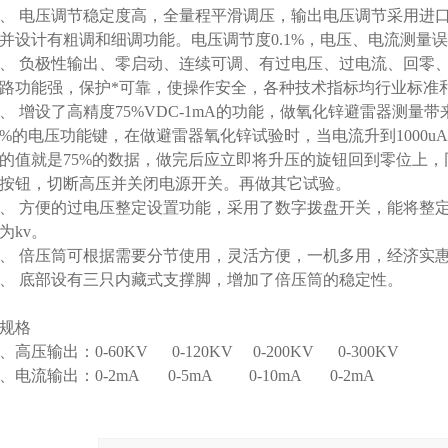
 电压调节稳定度高，全量程平滑调压，输出电压调节采用进
并设计有粗调和细调功能。电压调节度0.1%，电压、电流测量误差
 负极性输出、零启动、连续可调、有过电压、过电流、回零、
路功能强，保护*可靠，使操作安全，各种技术指标均行业标准
 增设了高精度75%VDC-1mA的功能，做氧化锌避雷器测量
5%的电压功能键，在做避雷器氧化锌试验时，当电流升到1000u
的值就是75%的数据，做完后应立即将升压的旋钮回到零位上
按钮，切断高压并关闭电源开关。再做其它试验。
 方便的过电压整定设置功能，采用了数字拨盘开关，能将整
为kv。
 倍压筒可根据需要分节使用，灵活方便，一机多用，经济实
 底部设有三只内藏式支撑脚，增加了倍压筒的稳定性。
品规格
高压输出：0-60KV 0-120KV 0-200KV 0-300KV
电流输出：0-2mA 0-5mA 0-10mA 0-2mA