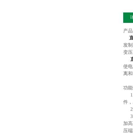
产品
发制
变压
使电
离和
功
1、
件，
2、
3、
加高
压端