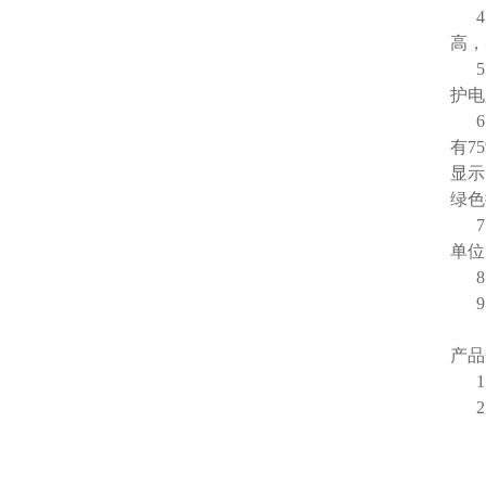
4、
高，
5、
护电
6、
有7
显示
绿色
7、
单位
8、
9、
产
1、
2、