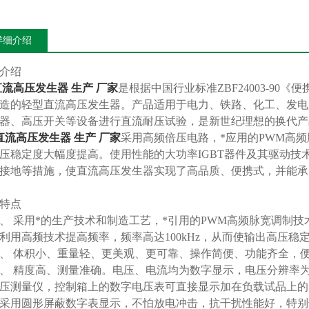
详细介绍
介绍
直流高压发生器 生产 厂家
是根据中国行业标准ZBF24003-9
造的轻型直流高压发生器。产品适用于电力、铁路、化工、发电
器、高压开关等设备进行直流耐压试验，是新世纪理想的换代
直流高压发生器 生产 厂家
采用高频倍压电路，*应用的PWM高
压稳定度大幅度提高。使用性能的大功率IGBT器件及其驱动技
接地等措施，使直流高压发生器实现了高品质、便携式，并能
能特点
 采用*的生产技术和制造工艺，*引用的PWM高频脉宽调制技
利用高频技术提高频率，频率高达100kHz，从而使输出高压
 体积小、重量轻、更美观、更可靠、操作简便、功能齐全，
 精度高、测量准确。电压、电流均为数字显示，电压分辨率为0.1
压测量仪，控制箱上的数字电压表可直接显示加在负载试品上的
采用圆形屏蔽数字表显示，不怕放电冲击，抗干扰性能好，特