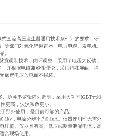
0《便携式直流高压发生器通用技术条件》的要求，研
厂等部门对氧化锌避雷器、电力电缆、发电机、
产品。
频脉宽调制技术，闭环调整，采用了电压大反馈，
术，并根据电磁兼容性理论，采用特殊屏蔽、隔
承受额定电压放电而不损坏。
术、脉冲串逻辑阵列调制，采用大功率IGBT元器
稳定性更高，波汶系数更小。
便于野外使用，是目前可靠的产品。
kv，电流分辨率为0.1uA。仪器使用时无需外
电压值。仪器具有高、低压端测量泄漏电流，高
别适合现场使用。