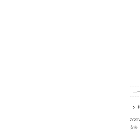
上
ZG
安表