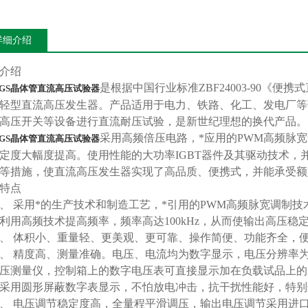
详细介绍
介绍
是根据中国行业标准ZBF24003-90《
GS
晶体管直流高压试验器
轻型直流高压发生器。产品适用于电力、铁路、化工、发电厂等
高压开关等设备进行直流耐压试验，是新世纪理想的换代产品
采用高频倍压电路，*应用的PWM高频脉
GS
晶体管直流高压试验器
定度大幅度提高。使用性能的大功率IGBT器件及其驱动技术，
等措施，使直流高压发生器实现了高品质、便携式，并能承受
能特点
 采用*的生产技术和制造工艺，*引用的PWM高频脉宽调制技
利用高频技术提高频率，频率高达100kHz，从而使输出高压
 体积小、重量轻、更美观、更可靠、操作简便、功能齐全，
 精度高、测量准确。电压、电流均为数字显示，电压分辨率为0.1
压测量仪，控制箱上的数字电压表可直接显示加在负载试品上的
采用圆形屏蔽数字表显示，不怕放电冲击，抗干扰性能好，特
 电压调节稳定度高，全量程平滑调压，输出电压调节采用进