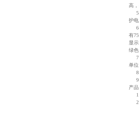
高，
5、
护电
6、
有7
显示
绿色
7、
单位
8、
9、
产
1、
2、