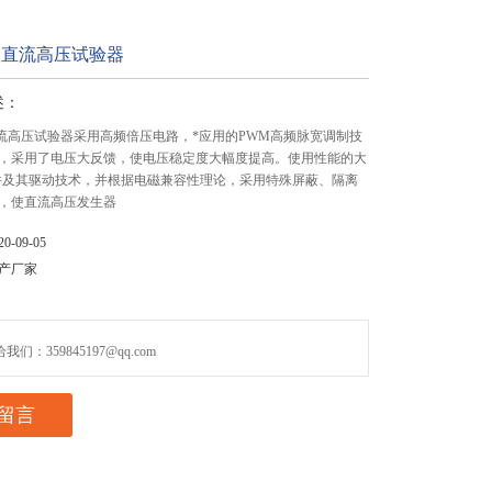
管直流高压试验器
述：
直流高压试验器采用高频倍压电路，*应用的PWM高频脉宽调制技
，采用了电压大反馈，使电压稳定度大幅度提高。使用性能的大
器件及其驱动技术，并根据电磁兼容性理论，采用特殊屏蔽、隔离
，使直流高压发生器
-09-05
产厂家
们：359845197@qq.com
留言