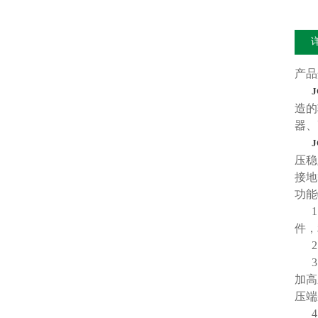
产品
J
造的
器、
J
压稳
接地
功
1、
件，
2、
3、
加高
压端
4、