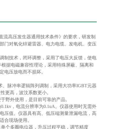
便携式直流高压发生器通用技术条件》的要求，研发制
部门对氧化锌避雷器、电力电缆、发电机、变压
。
宽调制技术，闭环调整，采用了电压大反馈，使电
并根据电磁兼容性理论，采用特殊屏蔽、隔离和
额定电压放电而不损坏。
术、脉冲串逻辑阵列调制，采用大功率IGBT元器
稳定性更高，波汶系数更小。
便于野外使用，是目前可靠的产品。
kv，电流分辨率为0.1uA。仪器使用时无需外
电压值。仪器具有高、低压端测量泄漏电流，高
别适合现场使用。
口单个多圈电位器，升压过程平稳，调节精度