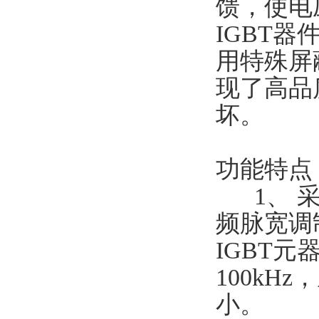
馈，使电
IGBT
用特殊屏
现了高品
坏。
功能特
1、 采
频脉宽调
IGBT
100k
小。