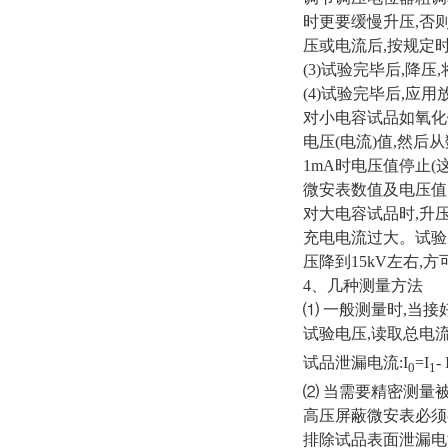
时更要缓慢升压,否
压或电流后,按规定
(3)试验完毕后,降
(4)试验完毕后,
对小电容试品如氧化
电压(电流)值,然后
1mA时电压值停止(
微安表数值及电压值
对大电容试品时,升
充电电流过大。试验
压降到15kV左右,
4、几种测量方法
⑴ 一般测量时,当接
试验电压,读取总电流
试品泄漏电流:I
=I
- 
0
1
⑵ 当需要精密测
高压屏蔽微安表必须
排除试品表面泄漏电