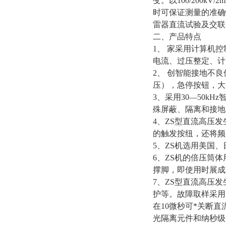
变。以100/200k
时可保证测量的准确性
雷器直流试验及交联
二、产品特点
1、 家采用计算机
电流、过压整定、计
2、 创智能接地不
压），急停按钮，大
3、采用30—50k
殊屏蔽、隔离和接地
4、ZS型直流高压发
的触发按纽，还将频
5、ZS机选用美国
6、ZS机的倍压筒
撑脚，即使用时展成
7、ZS型直流高压
护等。故障取样采用
在10微秒可*关断
光隔离元件和纳秒级