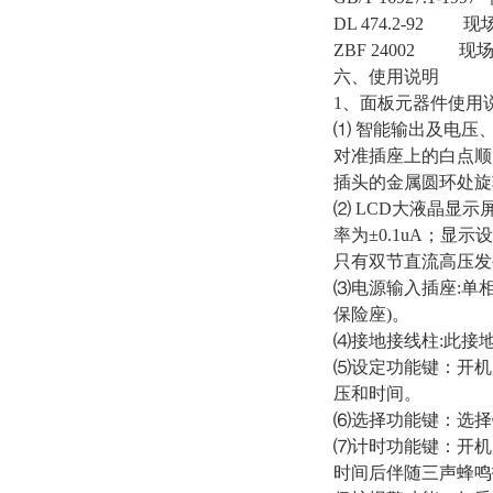
DL 474.2-9
ZBF 24002
六、使用说明
1、面板元器件使用
⑴ 智能输出及电压
对准插座上的白点顺
插头的金属圆环处旋
⑵ LCD大液晶显示屏
率为±0.1uA；显
只有双节直流高压发
⑶电源输入插座:单相
保险座)。
⑷接地接线柱:此接
⑸设定功能键：开机
压和时间。
⑹选择功能键：选择
⑺计时功能键：开机
时间后伴随三声蜂鸣