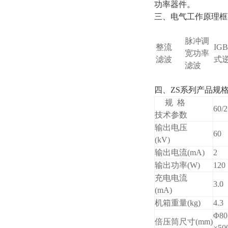
功率器件。
三、电气工作原理框
脉冲调
整流
IG
宽功率
滤波
式
滤波
四、ZS系列产品规
规 格
60/2
技术参数
输出电压
60
(kV)
输出电流(mA)
2
输出功率(W)
120
充电电流
3.0
(mA)
机箱重量(kg)
4.3
Φ80
倍压筒尺寸(mm)
×50