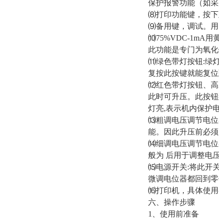
保护报警功能（如采
⑻打印功能键，按下
⑼备用键，调试。用
⑽75%VDC-1m
此功能是专门为氧化锌
⑾绿色带灯按钮:绿
复按此按键就能复位
⑿红色带灯按钮、高
此时可升压。此按钮
灯亮,表示机内保护
⒀粗调电压调节电位
能。因此升压前必须先
⒁细调电压调节电位
般为 后用于调整电
⒂电源开关:将此开关
微调电位器都回到零
⒃打印机，具体使
六、操作步骤
1、使用前准备