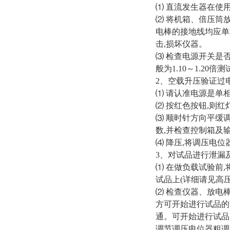
⑴ 直流发生器在使
⑵ 将机箱、倍压筒
电棒的接地线均应单
击,损坏仪器。
⑶ 检查电源开关是
般为1.10～1.20倍
2、空载升压验证过
⑴ 请认准电源是单相交
⑵ 按红色按钮,则红
⑶ 顺时针方向平缓
数,并检查控制箱及
⑷ 降压,将调压电
3、对试品进行泄漏
⑴ 在做负载试验前
试品上(详细请见高
⑵ 检查仪器、放电
方可开始进行试品的
通。可开始进行试品
调节调压电位器粗调