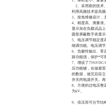
1、体积更小、重量
2、采用新的技术、
利用高频技术提高频
3、按免维修设计，
4、精度高、测量准。
显示加在负载试品上
圆形屏蔽数字表显示
5、电压调节稳定度
细调功能。电压调节精
6、负极性输出、零
路功能强，保护*可
7、增设了75%VDC
压功能键，在做避雷器
的数据，做完后应立
并关闭电源开关。再
8、方便的过电压整
为kV。
9、倍压筒可分节结