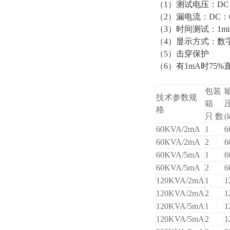
（1）测试电压：DC
（2）漏电流：DC：
（3）时间测试：1mi
（4）显示方式：数
（5）击穿保护
（6）有1mA时75%
包装
技术参数规
箱
格
只 数
(
60KVA/2mA
1
6
60KVA/2mA
2
6
60KVA/5mA
1
6
60KVA/5mA
2
6
120KVA/2mA
1
1
120KVA/2mA
2
1
120KVA/5mA
1
1
120KVA/5mA
2
1