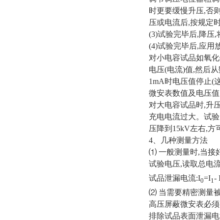
时更要缓慢升压,否
压或电流后,按规定
(3)试验完毕后,降
(4)试验完毕后,
对小电容试品如氧化
电压(电流)值,然后
1mA时电压值停止(
微安表数值及电压值
对大电容试品时,升
充电电流过大。试验
压降到15kV左右,
4、几种测量方法
⑴ 一般测量时,当接
试验电压,读取总电流
试品泄漏电流:I
=I
- 
0
1
⑵ 当需要精密测
高压屏蔽微安表必须
排除试品表面泄漏电