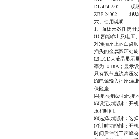
DL 474.2-9
ZBF 24002
六、使用说明
1、面板元器件使用
⑴ 智能输出及电压
对准插座上的白点顺
插头的金属圆环处旋
⑵ LCD大液晶显示屏
率为±0.1uA；显
只有双节直流高压发
⑶电源输入插座:单相
保险座)。
⑷接地接线柱:此接
⑸设定功能键：开机
压和时间。
⑹选择功能键：选择
⑺计时功能键：开机
时间后伴随三声蜂鸣