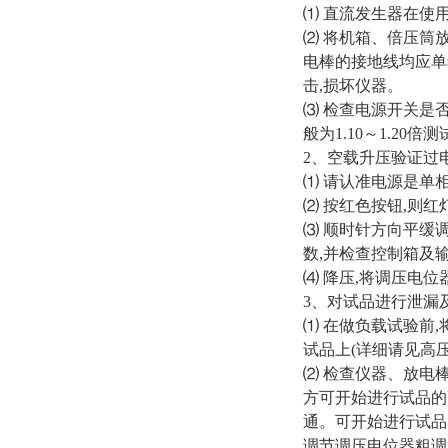
⑴ 直流发生器在使
⑵ 将机箱、倍压筒
电棒的接地线均应单
击,损坏仪器。
⑶ 检查电源开关是
般为1.10～1.20倍
2、空载升压验证过
⑴ 请认准电源是单相交
⑵ 按红色按钮,则红
⑶ 顺时针方向平缓
数,并检查控制箱及
⑷ 降压,将调压电
3、对试品进行泄漏
⑴ 在做负载试验前
试品上(详细请见高
⑵ 检查仪器、放电
方可开始进行试品的
通。可开始进行试品
调节调压电位器粗调