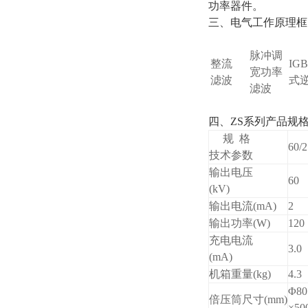
功率器件。
三、电气工作原理框
脉冲调
整流
IG
宽功率
滤波
式
滤波
四、ZS系列产品规
规 格
60/2
技术参数
输出电压
60
(kV)
输出电流(mA)
2
输出功率(W)
120
充电电流
3.0
(mA)
机箱重量(kg)
4.3
Φ80
倍压筒尺寸(mm)
×50