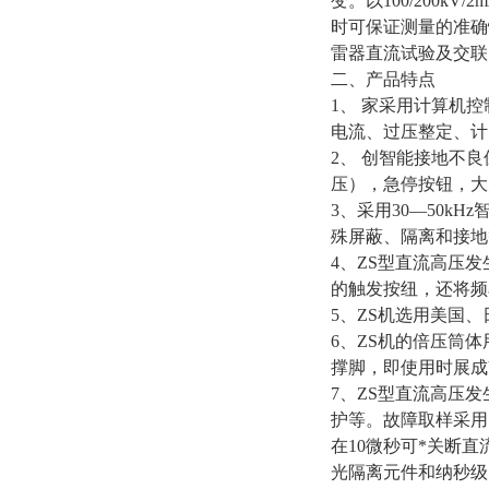
变。以100/200k
时可保证测量的准确性
雷器直流试验及交联
二、产品特点
1、 家采用计算机
电流、过压整定、计
2、 创智能接地不
压），急停按钮，大
3、采用30—50k
殊屏蔽、隔离和接地
4、ZS型直流高压发
的触发按纽，还将频
5、ZS机选用美国
6、ZS机的倍压筒
撑脚，即使用时展成
7、ZS型直流高压
护等。故障取样采用
在10微秒可*关断
光隔离元件和纳秒级