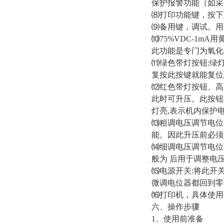
保护报警功能（如采
⑻打印功能键，按下
⑼备用键，调试。用
⑽75%VDC-1m
此功能是专门为氧化锌
⑾绿色带灯按钮:绿
复按此按键就能复位
⑿红色带灯按钮、高
此时可升压。此按钮
灯亮,表示机内保护
⒀粗调电压调节电位
能。因此升压前必须先
⒁细调电压调节电位
般为 后用于调整电
⒂电源开关:将此开关
微调电位器都回到零
⒃打印机，具体使
六、操作步骤
1、使用前准备