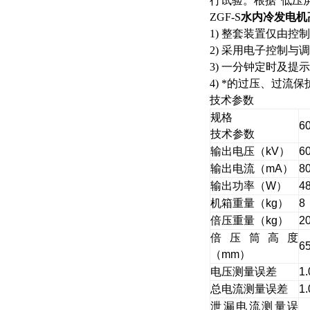
行试验。根据“低压
ZGF-S
水内冷发电机
1) 整套装置仅由
2) 采用电子控制
3) 一分钟定时及
4) *的过压、过流
技术参数
规格
60
技术参数
输出电压（kV）
6
输出电流（mA）
8
输出功率（W）
4
机箱重量（kg）
8
倍压重量（kg）
2
倍压筒高度
6
（mm）
电压测量误差
1
总电流测量误差
1
泄漏电流测量误