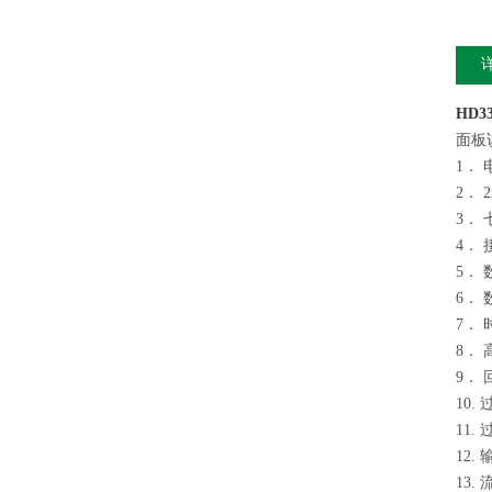
HD33
面板
1．
2．
3．
4．
5．
6．
7．
8．
9．
10
11
12
13