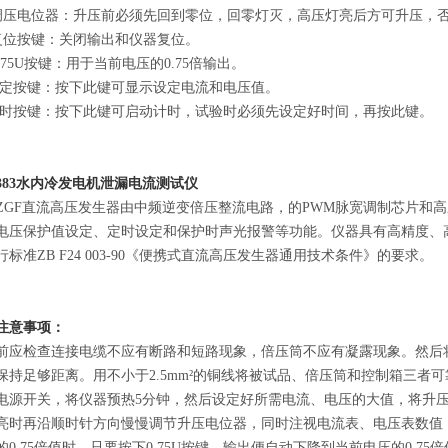
. 调压电位器：升压前必须先回到零位，回零灯灭，高压灯亮后方可升压，
. 复位按键：关闭输出和仪器复位。
 0.75U按键：用于当前电压的0.75倍输出。
 设定按键：按下此键可显示设定电流和电压值。
 定时按键：按下此键可启动计时，试验时必须先设定好时间，再按此键。
83
水内冷发电机泄漏电流测试仪
XZGF直流高压发生器由中频逆变倍压整流电路，的PWM脉宽调制芯片和高压
电压保护值设定、定时设定和保护时声光报警等功能。仪器具有高精度、
行标准ZB F24 003-90《便携式直流高压发生器通用技术条件》的要求。
注意事项：
前应检查连接电缆不应有断路和短路现象，倍压筒不应有凝露现象。然后
保持足够距离。用不小于2.5mm²的铜线将被试品、倍压筒和控制箱三者
电源开关，将仪器预热5分钟，然后设定好所需电流、电压的大值，将升
亮时再沿顺时针方向慢慢调节升压电位器，同时注视电流表、电压表数值
的0.75倍值时，只要按下0.75U按键，输出便自动下降到当前电压的0.