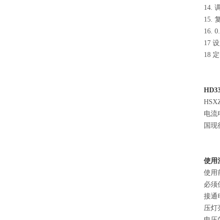
14
15
16.
17
18
HD33
HS
电流
国现
使用
使用
必须
接通
压灯
电压