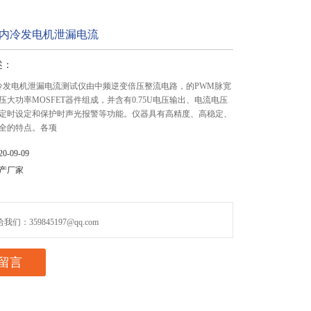
3水内冷发电机泄漏电流
述：
水内冷发电机泄漏电流测试仪由中频逆变倍压整流电路，的PWM脉宽
压大功率MOSFET器件组成，并含有0.75U电压输出、电流电压
定时设定和保护时声光报警等功能。仪器具有高精度、高稳定、
全的特点。各项
-09-09
产厂家
们：359845197@qq.com
留言