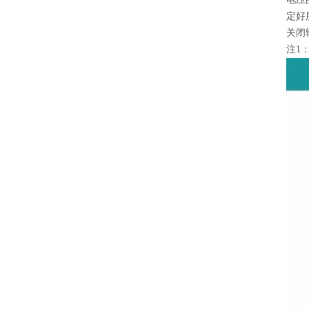
定好
关闭
注1