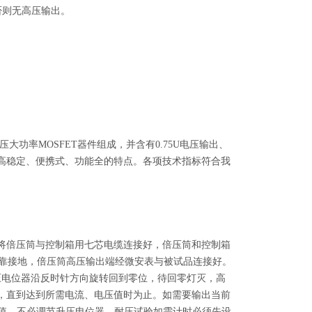
否则无高压输出。
大功率MOSFET器件组成，并含有0.75U电压输出、
高稳定、便携式、功能全的特点。各项技术指标符合我
将倍压筒与控制箱用七芯电缆连接好，倍压筒和控制箱
可靠接地，倍压筒高压输出端经微安表与被试品连接好。
压电位器沿反时针方向旋转回到零位，待回零灯灭，高
，直到达到所需电流、电压值时为止。如需要输出当前
75倍值，不必调节升压电位器。耐压试验如需计时必须先设