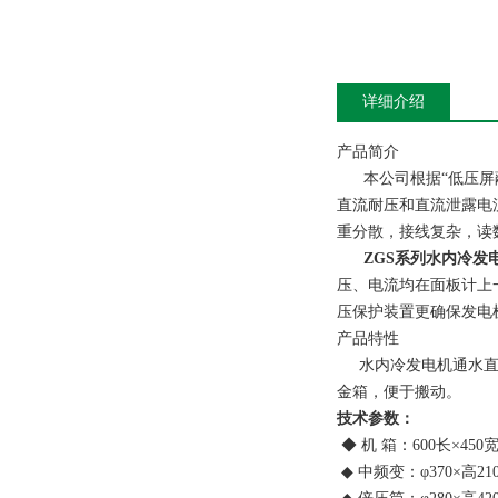
详细介绍
产品简介
本公司根据“低压屏蔽
直流耐压和直流泄露电
重分散，接线复杂，读
ZGS系列水内冷发
压、电流均在面板计上
压保护装置更确保发电
产品特性
水内冷发电机通水直流
金箱，便于搬动。
技术参数：
◆ 机 箱：600长×450宽
◆ 中频变：φ370×高21