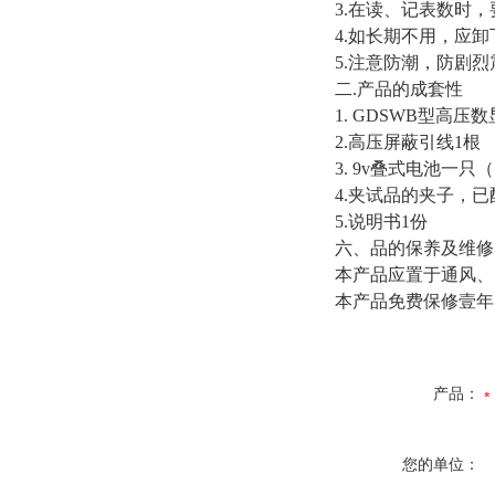
3.在读、记表数时
4.如长期不用，应
5.注意防潮，防剧烈
二.产品的成套性
1. GDSWB型高压
2.高压屏蔽引线1根
3. 9v叠式电池一
4.夹试品的夹子，
5.说明书1份
六、品的保养及维
本产品应置于通风、
本产品免费保修壹年
产品：
您的单位：