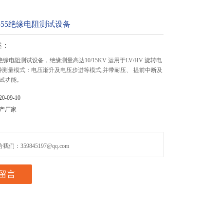
 6555绝缘电阻测试设备
述：
555绝缘电阻测试设备，绝缘测量高达10/15KV 运用于LV/HV 旋转电
多种测量模式：电压渐升及电压步进等模式,并带耐压、 提前中断及
试功能。
-09-10
产厂家
们：359845197@qq.com
留言