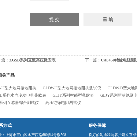
一篇：
ZGSB系列直流高压微安表
下一篇：
CA6459绝缘电阻测
相关产品
W-F型大地网接地阻抗
GLDW-F型大地网接地阻抗测试仪
GLDW-D型大
SNL系列水内冷发电机兆欧表
GLJY系列智能型兆欧表
GLJY系列新款绝缘
2B系列互感器综合测试仪
高压绝缘电阻测试仪
系方式
服务保障
址：上海市宝山区水产西路680弄4号楼508
良好的沟通和与客户建立互相