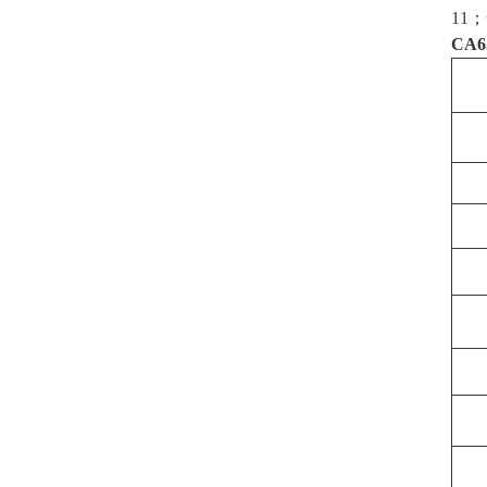
11
CA