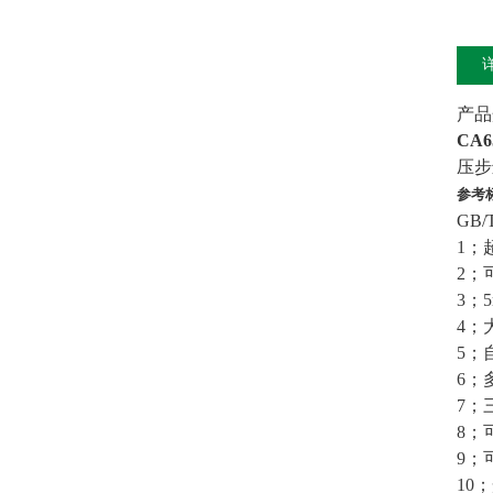
产品
CA
压步
参考
GB/T
1；
2；
3；
4；
5；
6；
7；
8；
9；
10