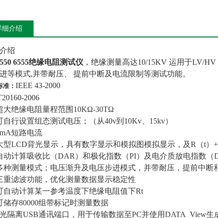
详细介绍
介绍
6550 6555绝缘电阻测试仪
，绝缘测量高达10/15KV 运用于LV/
进等模式,并带耐压、 提前中断及电流限制等测试功能。
IEEE 43-2000
标准：
20160-2006
超大绝缘电阻量程范围10KΩ-30TΩ
可自行设置组态测试电压；（从40v到10Kv、15kv）
5mA短路电流
大型LCD背光显示，具有数字显示和模拟图模拟显示，及R（t）+U(t)，i
自动计算吸收比（DAR）和极化指数（PI）及电介质放电指数（
多种测量模式；电压渐升及电压步进模式，并带耐压，提前中断
三重滤波功能，优化测量数据显示稳定性
可自动计算某一参考温度下绝缘电阻值下Rt
可储存80000组带标记时测量数据
；光隔离USB通讯端口，用于传输数据至PC并使用DATA View生