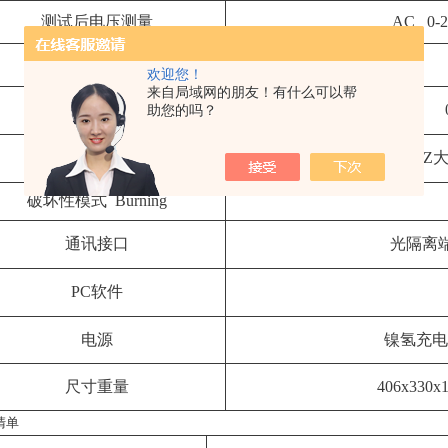
测试后电压测量
AC 0-
电容测量
欢迎您！
来自局域网的朋友！有什么可以帮
泄露电流
助您的吗？
数据储存
Z大
破坏性模式 Burning
通讯接口
光隔离端
PC软件
电源
镍氢充电电
尺寸重量
406x330
清单