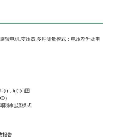
HV 旋转电机,变压器,多种测量模式：电压渐升及电
(t)i(u)图
DD）
和限制电流模式
成报告