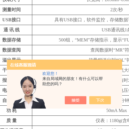
测量时间
2次/秒
USB接口
具有USB接口，软件监控，存储数
通 讯 线
USB通讯线1
数据存储
500组，“MEM”存储指示，显示“
数据查阅
查阅数据时“MR”
溢出显示
超量程溢出时“OL”
干扰测试
自动识别干扰信号，干扰电流大时“
欢迎您！
来自局域网的朋友！有什么可以帮
报警功能
测量值超过报警设定值时
助您的吗？
电池电压
电池电量实时显示，电池电压
自动关机
“APO”指示，开机5分
功 耗
50mA Max
质 量
仪表：1180g(含