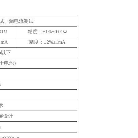
试、漏电流测试
01Ω
精度：±1%±0.01Ω
1mA
精度：±2%±1mA
rh以下
性干电池）
m
示
屏设计
m
m×58mm