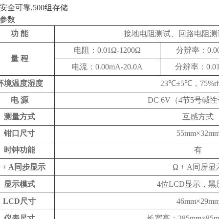
、安全可靠,500组存储
参数
功 能
接地电阻测试、回路电阻测
电阻：0.01Ω-1200Ω
分辨率：0.0
量 程
电流：0.00mA-20.0A
分辨率：0.0
环境温度湿度
23℃±5℃，75%
电 源
DC 6V（4节5号碱
测量方式
互感方式
钳口尺寸
55mm×32m
时钟功能
有
 + A同步显示
Ω + A同屏显
显示模式
4位LCD显示，黑
LCD尺寸
46mm×29m
仪表尺寸
长宽高：285mm×85m