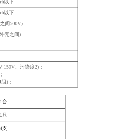
%rh以下
%rh以下
间500V)
路与外壳之间)
 IV 150V、污染度2)；
1；
地电阻)；
1台
1只
4支