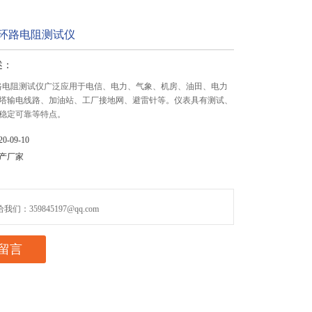
90环路电阻测试仪
述：
90环路电阻测试仪广泛应用于电信、电力、气象、机房、油田、电力
塔输电线路、加油站、工厂接地网、避雷针等。仪表具有测试、
稳定可靠等特点。
-09-10
产厂家
们：359845197@qq.com
留言