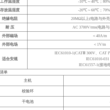
工作温湿度
-10℃～40℃；80
存放温湿度
-20℃～60℃；70
绝缘电阻
20MΩ以上(电路与外壳之
耐 压
AC 3700V/rms(电
外部磁场
＜40A/m
外部电场
＜1V/m
IEC61010-1(CATⅢ 300V、CAT
适合安规
IEC61010-03
IEC61557-1(接
清单
主机
校验环
干电池