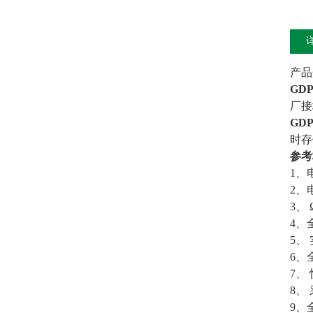
产品
GD
厂接
GD
时存
参考
1、
2、
3、
4、
5、
6、
7、
8、
9、