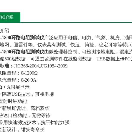
详细介绍
介绍
P-1890环路电阻测试仪
广泛应用于电信、电力、气象、机房、油
地网、避雷针等。仪表具有测试、快速、简捷、稳定可靠等特点
P-1890环路电阻测试仪
由微处理器控制，可检测接地电阻、漏电
储500组数据，可通过监测软件在线监测数据，USB数据上传P
标准：
JJG366-2004,JJG1054-2009
电阻量程：0-1200Ω
电流量程：0-20.0A
 Ω + A同屏显示
全隔离USB技术，可接电脑
 实时时钟功能
全新黑屏设计，高档豪华
 快速自检功能，无需等待
 采用快速滤波技术，抗干扰能力强
全新设计，钳头寿命长