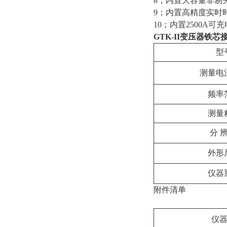
8；内置大容量非易
9；内置高精度实时
10；内置2500A
GTK-II
变压器铁芯
型
测量电
频率
测量
分 辨
外形
仪器
附件清单
仪