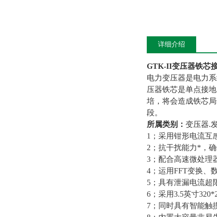
详细介绍
GTK-II
变压器铁芯
电力变压器是电力系
压器铁芯是单点接地
培，将会造成铁芯局
段。
所属类别：
变压器.
1；采用钳形电流互
2；抗干扰能力*，
3；配合高速微处理
4；运用FFT变换
5；具有泄漏电流超
6；采用3.5英寸32
7；同时具有智能触