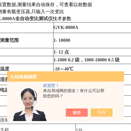
设置数据,测量结果自动保存，可查看以前数据
测量有载变压器,只输入一次变比
K-8000A全自动变比测试仪
技术参数
GYK-8000A
测量范围
1- 10000
1- 12 点
1-1000 0.2 级，1000-10000 0.5 级
温度
-10～40℃
湿度
<90%RH，不结露
欢迎您！
电源
AC220V±10%, 50/60Hz
来自局域网的朋友！有什么可以帮
助您的吗？
430mm×320mm×230mm
8kg(不包含测试线重量)
清单
主机
1台