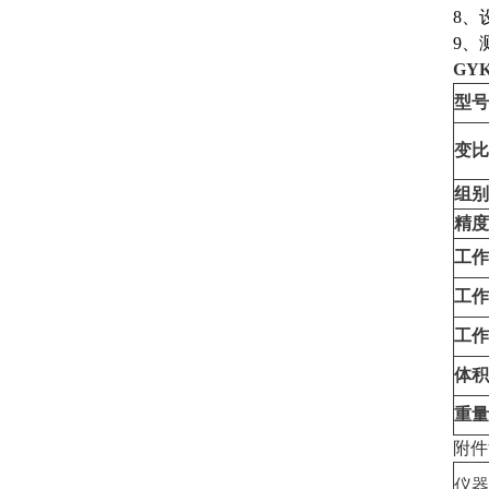
8、
9、
GY
型号
变比
组别
精度
工作
工作
工作
体积
重量
附件
仪器