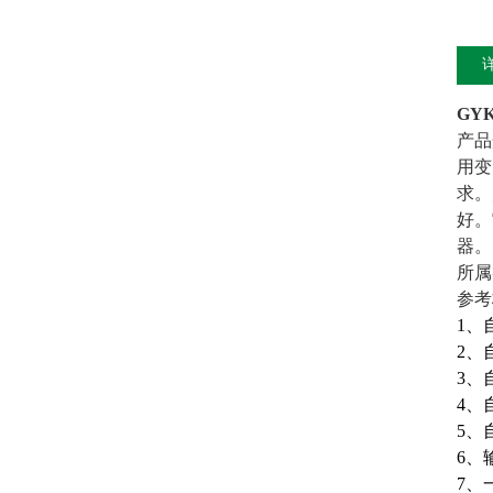
GY
产品
用变
求。
好。
器。
所属
参考标
1、
2、
3、
4、
5、
6、
7、