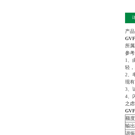
产品
GV
所属
参考标
1、
轻，
2、
现有
3、
4、
之虑
GV
额度
输出
谐振