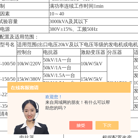
制
满功率连续工作时间1min
因素
10～40
试验容量
3000kVA及其以下
电源
380V±15%、工频50Hz
配置及适用范围：
型号名
适用范围(出口电压20kV及以下电压等级的发电机或电机的
控制台
电抗器
激励变压器
分压器
50kV/1A一台
发
-100/50
10kW/220V
10kW/5kV
1
50kV/1A一台
50kV/1.5A一台
发
-150/50
15kW/380V
15kW/5kV
1
50kV/1.5A一台
50kV/500pF
50kV/1.5A两台
发
-225/50
25kW/380V
25kW/5kV
欢迎您！
1
50kV/1.5A一台
来自局域网的朋友！有什么可以帮
-350/50
30kW/380V
60kV/2A两台
30kW/5kV
发
助您的吗？
清单
主机
1台
电抗器
根据配置改变