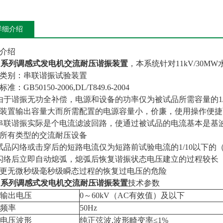
详细介绍
介绍
F系列
调感式发电机交流耐压谐振装置
，
本系统针对11kV/30
类别：串联谐振试验装置
准：GB50150-2006,DL/T849.6-2004
由于谐振无功全补偿，电源和设备的功率仅为被试品所需容量的1/1
装置输出容量大而所需配置的电源容量小，价廉，使用操作便捷
串联谐振实际是个电流滤波回路，使通过被试品的电流基本是基
所有类型的交流耐压设备
试品闪络或击穿后的短路电流仅为短路前试验电流的1/10以下的
闪络后立即自动熄弧，熄弧后恢复谐振状态电压建立的过程较长
更无微秒级毫秒级瞬态过程的恢复过电压的危险
F系列
调感式发电机交流耐压谐振装置
技术参数
输出电压
0～60kV（AC有效值）及以下
频率
50Hz
电压波形
纯正弦波,波形畸变率≤1%