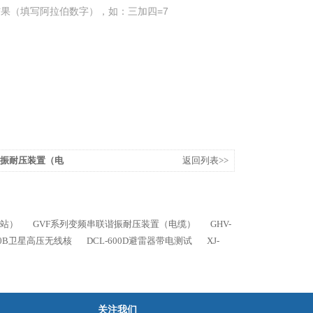
果（填写阿拉伯数字），如：三加四=7
谐振耐压装置（电
返回列表>>
电站）
GVF系列变频串联谐振耐压装置（电缆）
GHV-
000B卫星高压无线核
DCL-600D避雷器带电测试
XJ-
关注我们