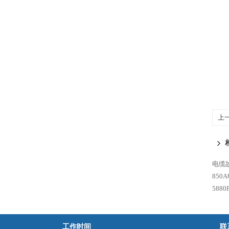
上
电缆
850
58
工作时间
联