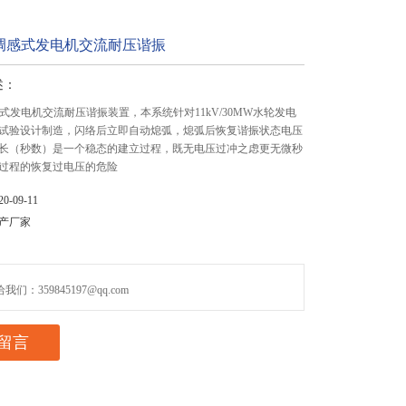
列调感式发电机交流耐压谐振
述：
式发电机交流耐压谐振装置，本系统针对11kV/30MW水轮发电
试验设计制造，闪络后立即自动熄弧，熄弧后恢复谐振状态电压
长（秒数）是一个稳态的建立过程，既无电压过冲之虑更无微秒
过程的恢复过电压的危险
-09-11
产厂家
们：359845197@qq.com
留言