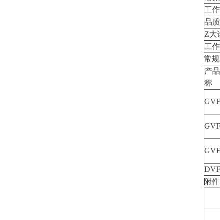
工作
品质
Z大
工作
常规
产品
称
GVF
GVF
GVF
DVF
附件