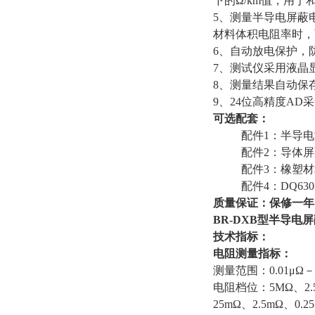
下的Ω/km值，用于
5、测量半导电屏蔽
材料体积电阻率时，
6、自动放电保护，
7、测试仪采用液晶
8、测量结果自动保
9、24位高精度A
可选配套：
配件1：半导电测
配件2：导体屏蔽
配件3：橡塑材
配件4：DQ630
质量保证：保修一年
BR-DXB型
半导电屏
技术指标：
电阻测量指标：
测量范围：0.01μΩ－
电阻档位：5MΩ、2.5M
25mΩ、2.5mΩ、0.25