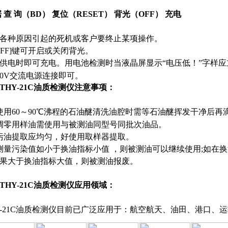
据 查 询（BD）
复位（RESET）
背光（OFF）
充电
各种原因引起的死机或客户要终止某项操作。
OFF]键可开启或关闭背光。
供电时即可充电。用电池检测时当液晶屏显示“电压低！”字样应
20V交流电源连接即可。
THY-21C油质检测仪注意事项：
使用60～90℃沸程的石油醚清洗油腔时需等石油醚挥发干净后再
调零用样油需使用与被测油同型号同批次油品。
污油提取应均匀，好使用取样器提取。
测量污染值如小于换油指标小值 ，则被测油可以继续使用;如在
果大于换油指标大值，则被测油报废。
THY-21C油质检测仪应用领域：
Y-21C油质检测仪目前已广泛应用于：航空航天、油田、港口