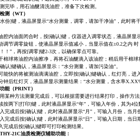
 检测完毕，用石油醚清洗油腔，准备下次检测。
检测（WT）
按[水份]键，液晶屏显示“水分测量，调零，请加干净油”，此时将
当油腔内油面闭合时，按[确认]键，仪器进入调零状态，液晶屏显示
手动调节调零旋钮，使液晶屏显示值减小，当显示值在±0.2之内 
！！”，再按[调零]键2-3次，以确保零点可靠。
用干棉球将油腔内油擦净，再将石油醚滴入该油腔；稍后用干棉
按[确认]键确认，液晶屏显示：“水分测量，请加污染油”。
尽可能快的将被测油滴满油腔，立即按[确认]键确认，红灯亮，
三分钟后红灯灭，液晶屏显示测量结果：“水分测量，含水率X.XX
功能（PRINT）
用某种方法测量完成后，可以根据需要进行结果打印，操作方法
连续按两下[打印]键，此时液晶屏显示“年”，可输入年份，其为4位数
 输入完成后按[确认]键，此时液晶屏显示“月”，可输入月份，当月份
 输入完成后按[确认]键，此时液晶屏显示“日”，可输入日期，当日
输入完成后按[确认]键即可打印检测结果。
THY-21C油质检测仪辅助功能：