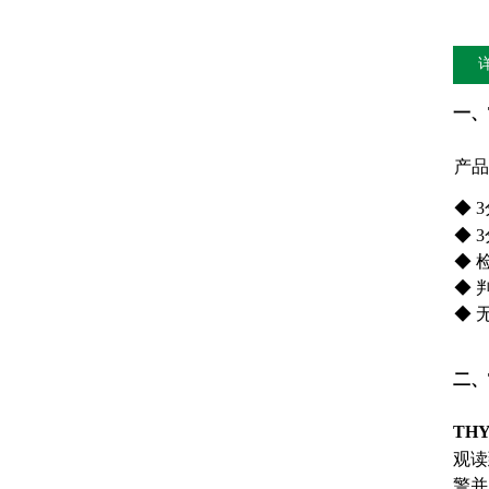
一、
产品
◆ 
◆ 
◆ 
◆ 
◆ 
二、
TH
观读
警并