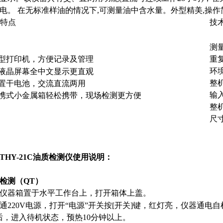
电。 在无标准样油的情况下,可测量油中含水量。外型精美,操作
特点
技
测量
微型打印机，方便记录及管理
重复
环境
大液晶屏幕全中文显示更直观
整
内置干电池，交流直流两用
输入
便携式小金属箱轻松携带，现场检测更方便
整机
尺寸
THY-21C油质检测仪使用说明：
检测（QT）
 将仪器箱置于水平工作台上，打开箱体上盖。
 接通220V电源，打开“电源”开关按[开关]键，红灯亮，仪器通电
后，进入待机状态，预热10分钟以上。