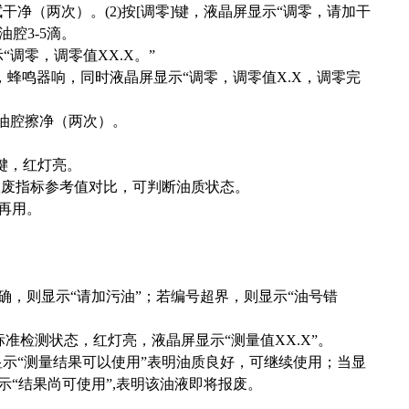
拭干净（两次）。(2)按[调零]键，液晶屏显示“调零，请加干
腔3-5滴。
“调零，调零值XX.X。”
时，蜂鸣器响，同时液晶屏显示“调零，调零值X.X，调零完
油腔擦净（两次）。
]键，红灯亮。
与报废指标参考值对比，可判断油质状态。
次再用。
入正确，则显示“请加污油”；若编号超界，则显示“油号错
标准检测状态，红灯亮，液晶屏显示“测量值XX.X”。
当显示“测量结果可以使用”表明油质良好，可继续使用；当显
示“结果尚可使用”,表明该油液即将报废。