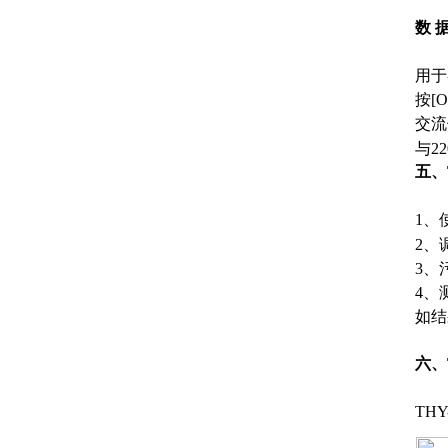
数 
用于
按[
交流
与2
五、
1、
2、
3、
4、
如结
六、
TH