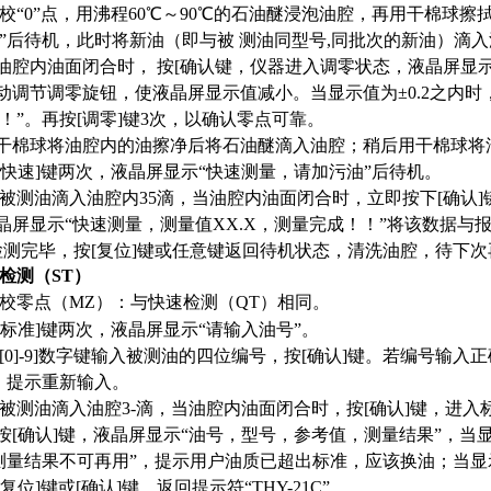
 调校“0”点，用沸程60℃～90℃的石油醚浸泡油腔，再用干棉球擦
”后待机，此时将新油（即与被 测油同型号,同批次的新油）滴入油
当油腔内油面闭合时， 按[确认键，仪器进入调零状态，液晶屏显示
手动调节调零旋钮，使液晶屏显示值减小。当显示值为±0.2之内
！”。再按[调零]键3次，以确认零点可靠。
用干棉球将油腔内的油擦净后将石油醚滴入油腔；稍后用干棉球将
按[快速]键两次，液晶屏显示“快速测量，请加污油”后待机。
 将被测油滴入油腔内35滴，当油腔内油面闭合时，立即按下[确认
液晶屏显示“快速测量，测量值XX.X，测量完成！！”将该数据
.检测完毕，按[复位]键或任意键返回待机状态，清洗油腔，待下
检测（ST）
 调校零点（MZ）：与快速检测（QT）相同。
按[标准]键两次，液晶屏显示“请输入油号”。
 按[0]-9]数字键输入被测油的四位编号，按[确认]键。若编号输
，提示重新输入。
 将被测油滴入油腔3-滴，当油腔内油面闭合时，按[确认]键，进入
再按[确认]键，液晶屏显示“油号，型号，参考值，测量结果”，
测量结果不可再用”，提示用户油质已超出标准，应该换油；当显
按[复位]键或[确认]键，返回提示符“THY-21C”。