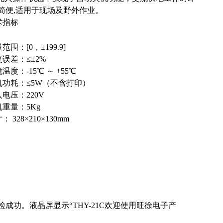
简便,适用于现场及野外作业。
术指标
范围：[0，±199.9]
误差：≤±2%
温度：-15℃ ～ +55℃
机功耗：≤5W（不含打印）
电压：220V
重量：5Kg
： 328×210×130mm
自检成功。液晶屏显示“THY-21C欢迎使用旺徐电子产