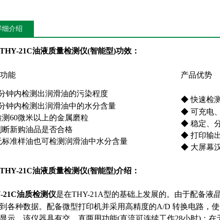
详细介绍
THY-21C油液质量检测仪(智能型)
功效：
功能
产品优势
3分钟内检测出润滑油的污染程度
◆ 快速检
3分钟内检测出润滑油中的水分含量
◆ 可充电
检测60微米以上的金属磨粒
◆ 稳定、
判断新购油品是否合格
◆ 打印输
无标准样油也可检测润滑油中水分含量
◆ 大屏幕
THY-21C油液质量检测仪(智能型)
介绍：
Y-21C油质检测仪
是在THY-21A型的基础上发展的。由于配备
到各种数据。配备微型打印机并采用高精度的A/D 转换电路，
显示。该仪器具有交、直两用功能(直流可连续工作28小时)；