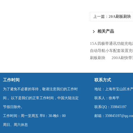
上一篇：
20A刷板刷块
相关产品
15A 四极带通讯功能充电
自动导航小车配套装置充
刷板刷块
200A刷快
工作时间
联系方式
为了避免不必要的等待，敬请注意我们的工作时
地址：上海市宝山区水产西
间 。以下是我们的正常工作时间，中国大陆法定
联系人：徐寿平
节假日除外。
联系QQ：359845197
工作时间：周一至周五 早8：30-晚6：00
邮箱：359845197@qq.co
周日、周六休息