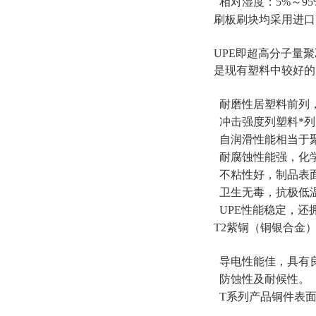
相对湿度：5%～95
刷板刷块均采用进口U
UPE即超高分子量
是现有塑料中较好的
耐磨性居塑料前列，
冲击强度列塑料*列
自润滑性能相当于
耐腐蚀性能强，化
不粘性好，制品表
卫生无毒，抗极低温
UPE性能稳定，还
T2紫铜（铜银合金
导电性能佳，具有
防蚀性及耐候性。
T系列产品铜件表