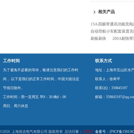
相关产品
15A 四极带通讯功能充电
自动导航小车配套装置充
刷板刷块
200A刷快
工作时间
联系方式
为了避免不必要的等待，敬请注意我们的工作时
地址：上海市宝山区水产西
间 。以下是我们的正常工作时间，中国大陆法定
联系人：徐寿平
节假日除外。
联系QQ：359845197
工作时间：周一至周五 早8：30-晚6：00
邮箱：359845197@qq.co
周日、周六休息
©2026 上海徐吉电气有限公司 版权所有 总访问量：
222927
备案号：沪ICP备1501567