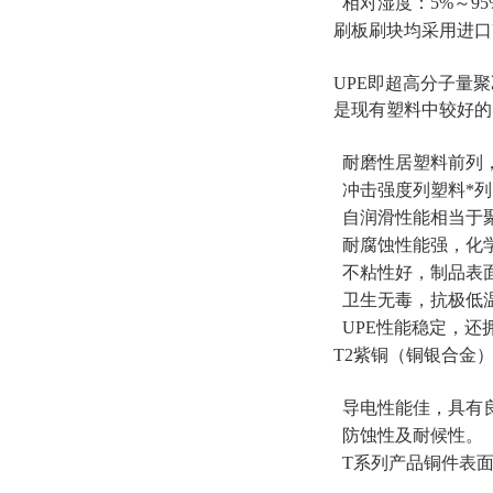
相对湿度：5%～95
刷板刷块均采用进口U
UPE即超高分子量
是现有塑料中较好的
耐磨性居塑料前列，
冲击强度列塑料*列
自润滑性能相当于
耐腐蚀性能强，化
不粘性好，制品表
卫生无毒，抗极低温
UPE性能稳定，还
T2紫铜（铜银合金
导电性能佳，具有
防蚀性及耐候性。
T系列产品铜件表