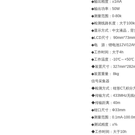
◆输出精度：±1mA
◆输出功率：50W
◆测量范围：0-80k
◆检测线路长度：大于100k
◆显示方式：中文液晶，背
◆LCD尺寸： 90mm*73m
◆电 源：锂电池12V/12A
◆工作时间：大于4h
◆工作温度：-10℃～+50℃
◆装置尺寸：327mm*282m
◆装置重量： 8kg
信号采集器
◆检测方式：钳形CT,积分
◆传输方式：433MHz无
◆传输距离：40m
◆钳口尺寸：Φ33mm
◆测量范围：0.1mA-100.
◆测试精度：±%
◆工作时间：大于10h