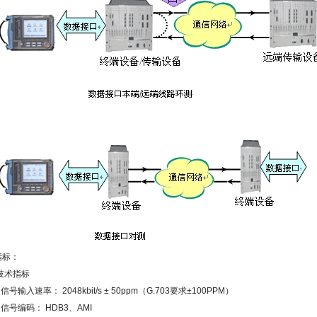
指标：
技术指标
信号输入速率：
2048kbit/s ± 50ppm
（
G.703
要求
±100PPM
）
信号编码：
HDB3
、
AMI