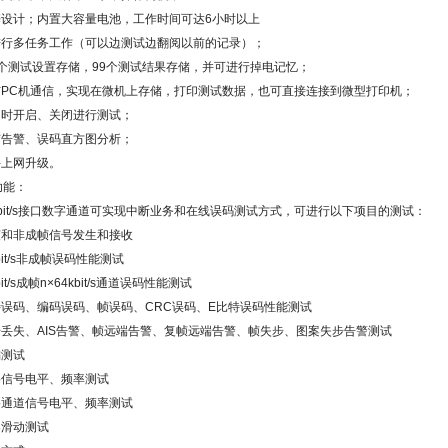
携设计；内置大容量电池，工作时间可达
6
小时以上
进行多任务工作（可以边测试边翻阅以前的记录）；
个测试设置存储，
99
个测试结果存储，并可进行掉电记忆；
与
PC
机通信，实现在微机上存储，打印测试数据，也可直接连接到微型打印机；
定时开启、关闭进行测试；
有告警、误码直方图分析；
件上网升级。
功能：
it/s
接口数字通道可实现中断业务和在线误码测试方式，可进行以下项目的测试：
帧和非成帧信号发生和接收
t/s
非成帧误码性能测试
t/s
成帧
n×64kbit/s
通道误码性能测试
特误码、编码误码、帧误码、
CRC
误码、
E
比特误码性能测试
号丢失、
AIS
告警、帧远端告警、复帧远端告警、帧失步、图案失步告警测试
偏测试
路信号电平、频率测试
路通道信号电平、频率测试
案滑动测试