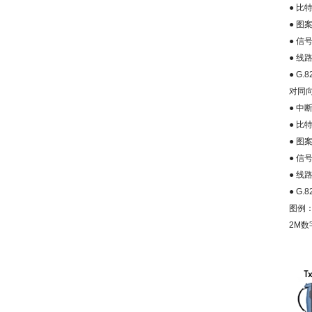
●
比
●
图
●
信
●
线
● G.8
对同
●
中
●
比
●
图
●
信
●
线
● G.8
图例
2M
数