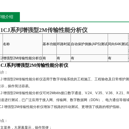
详细介绍
T-1CJ系列增强型2M传输性能分析仪
名称
基本功能
环路时延
自动保护倒换(APS)测试
同向64K测试
CJ
增强型2M传输性能分析仪
有
有
有
有
-1CJ系列增强型2M传输性能分析仪
简介：
CJ
增强型
2M
传输性能分析仪适用于数字传输系统的工程施工、工程验收及日常维护测
显示，操作简洁容易。
CJ
增强型
2M
传输性能分析仪可对
2Mbit/s
接口数字通道、
V.24
、
V.35
、
V.36
、
X.21
、
R
通道进行测试，已广泛应用于接入网、传输网、数字数据网（
DDN
）、电力通信等领
CJ
增强型
2M
传输性能分析仪增加了线路的抖动测试、更增强了线路的维护指标。
特点：
中文菜单，大屏幕显示，操作简便；