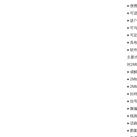
●
便
●
可
●
达
7
●
可
●
可
●
具
●
软
主要
对
2Mb
●
成
● 2Mbi
● 2Mbi
●
比
●
信
●
频
●
线
●
话
●
图