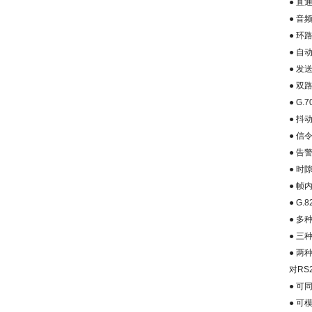
●
直
●
音
●
环
●
自
●
发
●
双
● G.7
●
抖
●
信
●
告
●
时
●
帧
● G.8
●
多
●
三
●
两
对
RS2
●
可
●
可