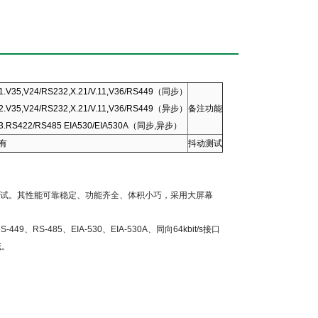
1.V35,V24/RS232,X.21/V.11,V36/RS449（同步）
2.V35,V24/RS232,X.21/V.11,V36/RS449（异步）
备注功能
3.RS422/RS485 EIA530/EIA530A（同步,异步）
有
抖动测试
试。其性能可靠稳定、功能齐全、体积小巧，采用大屏幕
S-449
、
RS-485
、
EIA-530
、
EIA-530A
、同向
64kbit/s
接口
域。