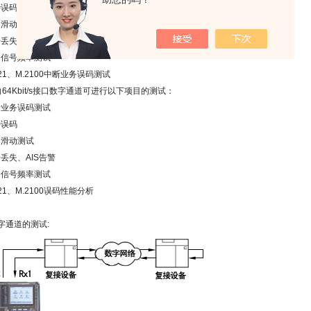
特误码
案滑动测试
号丢失告警测试
路信号频率测试
21
、
M.2100
中断业务误码测试
向
64Kbit/s
接口数字通道可进行以下项目的测试：
断业务误码测试
特误码
案滑动测试
号丢失、
AIS
告警
路信号频率测试
21
、
M.2100
误码性能分析
：
字通道的测试
: