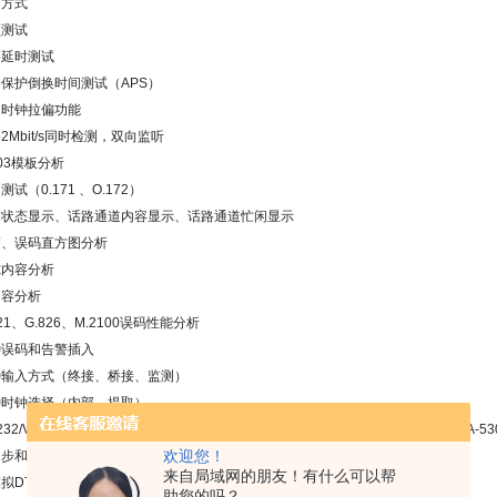
通方式
频测试
路延时测试
动保护倒换时间测试（
APS
）
送时钟拉偏功能
路
2Mbit/s
同时检测，双向监听
03
模板分析
动测试（
0.171
、
O.172
）
令状态显示、话路通道内容显示、话路通道忙闲显示
警、误码直方图分析
隙内容分析
内容分析
21
、
G.826
、
M.2100
误码性能分析
种误码和告警插入
种输入方式（终接、桥接、监测）
种时钟选择（内部、提取）
32/V.24/ V.28
、
V.35
、
V.36
、
X.21
、
RS-449
、
RS-485
、
RS422
、
EIA-530
、
EIA-53
同步和异步测试
欢迎您！
来自局域网的朋友！有什么可以帮
模拟
DTE
和
DCE
助您的吗？