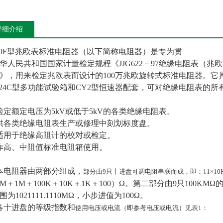
详细介绍
79F型兆欧表标准电阻器（以下简称电阻器）是专为贯
华人民共和国国家计量检定规程《JJG622－97绝缘电阻表（兆欧表）
》，用来检定兆欧表而设计的100万兆欧旋转式标准电阻器。
124C型多功能试验箱和CY2型恒速器配套，可对绝缘电阻表的
检定额定电压为5kV或低于5kV的各类绝缘电阻表。
供各类绝缘电阻表生产或修理中刻划标度盘。
适用于绝缘高阻计的校对或检定。
作高、中阻值标准电阻箱使用。
本电阻器由两部分组成，
部分由9只十进盘可调电阻串联而成，即：11×10KM
0M＋1M＋100K＋10K＋1K＋100）Ω。第二部分由9只10
围为1021111.1110MΩ，小步进值为100Ω。
各十进盘的等级指数和
使用电压或电流（即参考电压或电流）见表1：