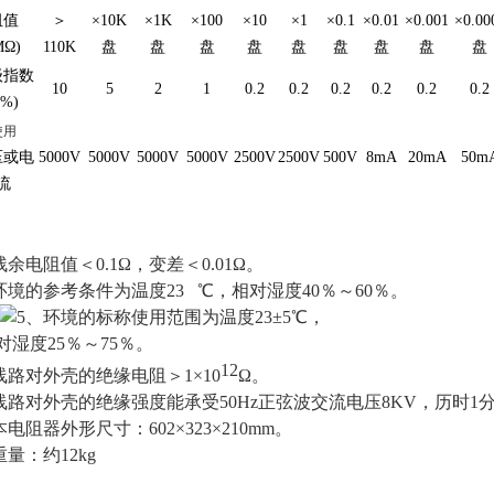
阻值
＞
×10K
×1K
×100
×10
×1
×0.1
×0.01
×0.001
×0.00
MΩ)
110K
盘
盘
盘
盘
盘
盘
盘
盘
盘
级指数
10
5
2
1
0.2
0.2
0.2
0.2
0.2
0.2
(%)
使用
压或电
5000V
5000V
5000V
5000V
2500V
2500V
500V
8mA
20mA
50m
流
残余电阻值＜0.1Ω，变差＜0.01Ω。
环境的参考条件为温度
23 ℃
，相对湿度
40％～60％。
5、环境的标称使用范围为温度
23±5℃
，
对湿度
25％～75％。
12
线路对外壳的绝缘电阻＞1×10
Ω。
线路对外壳的绝缘强度能承受50Hz正弦波交流电压8KV，历时1
本电阻器外形尺寸：602×323×210mm。
重量：约12kg