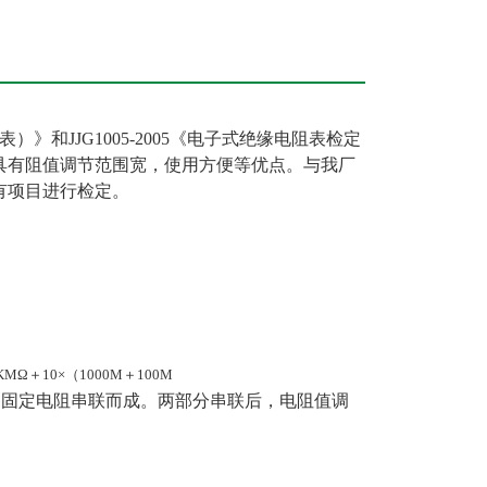
》和JJG1005-2005《电子式绝缘电阻表检定
它具有阻值调节范围宽，使用方便等优点。与我厂
所有项目进行检定。
Ω＋10×（1000M＋100M
0KMΩ的固定电阻串联而成。两部分串联后，电阻值调