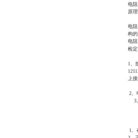
电阻
原理
电阻
构的
电阻
检定
1、
12
上接
2、
3、
1、
2、