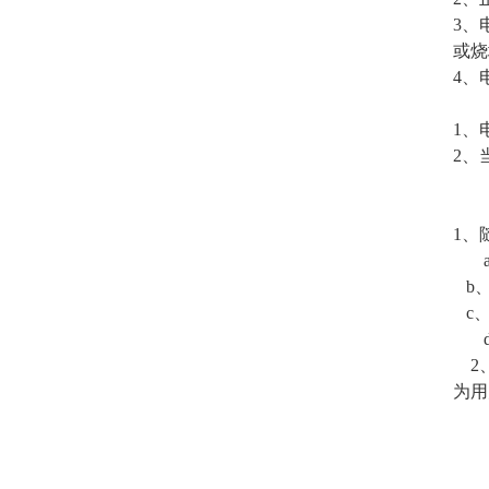
3、
或烧
4、
1、
2、
1、
a
b、
c、
d
2、
为用