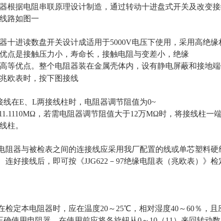
器根据电阻串联原理设计制造，通过转动十进盘式开关及改变接
线路如图一
器十进读数盘开关设计成适用于5000V电压下使用，采用高绝
优点是接触压力小，寿命长，接触电阻与变差小，绝缘
高等优点。整个电阻器装在金属壳体内，设有静电屏蔽和接地端
兆欧表时，按下图接线
接线在E、L两接线柱时，电阻器调节阻值为0~
1111.1110MΩ，若需电阻器调节阻值大于12万MΩ时，将接线柱
线柱。
电阻器与被检表之间的连接线应采用我厂配置的线或单芯塑料硬
连好接线后，即可按《JJG622－97绝缘电阻表（兆欧表）》
在检定本电阻器时，应在温度20～25℃，相对湿度40～60％，
正确使用电阻器，在使用前应将各旋钮从0～10（11）来回转动