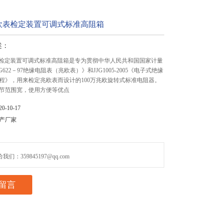
兆欧表检定装置可调式标准高阻箱
述：
欧表检定装置可调式标准高阻箱是专为贯彻中华人民共和国国家计量
G622－97绝缘电阻表（兆欧表）》和JJG1005-2005《电子式绝缘
程》，用来检定兆欧表而设计的100万兆欧旋转式标准电阻器。
节范围宽，使用方便等优点
-10-17
产厂家
们：359845197@qq.com
留言