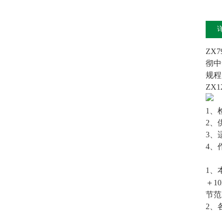
ZX
彻中
规程
ZX
1、
2、
3、
4、
1、
＋1
节范
2、