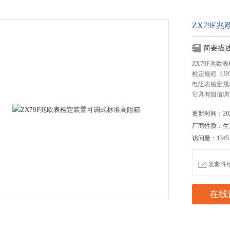
ZX79F
简要描
ZX79F兆
检定规程《JJ
电阻表检定规
它具有阻值调
更新时间：2020
厂商性质：生
访问量：1345
发邮件给我
在线