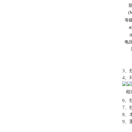
(
等
a
电
3、
4、
相
6、
7、
8、
9、