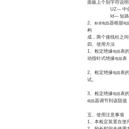
面板上个别字符说明：
UZ— 中值电压
Id— 短路
2、
器根据
标准电阻
电
构
成，两个接线柱之间
四、使用方法
1、检定绝缘
表
电阻
动指针式绝缘
表
电阻
2、检定绝缘
表
电阻
试。
3、检定绝缘
表
电阻
器调节到该阻值
电阻
五、使用注意事项
1、本检定装置在使
2、较长时间未使用