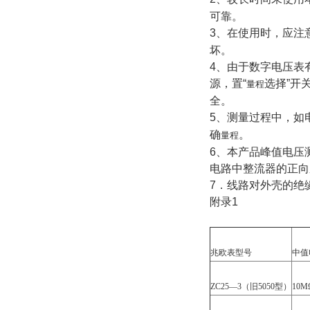
可靠。
3、在使用时，应注
坏。
4、由于数字电压表
源，置“
选择”开
量程
全。
5、测量过程中，如
确
。
量程
6、本产品峰值电压
电路中整流器的正向
7．线路对外壳的绝
附录1
兆欧表型号
中值
ZC25—3（旧5050型）
10M