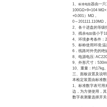
1、
器由一只
标准电阻
100GΩ+9×104 MΩ+
+0.001）MΩ，
0～201111.110M
2、各十进盘的等级
3、残余
值小于1
电阻
4、环境参考条件：20
5、标称使用环境:温
6．线路对外壳的绝
8、电源电压: AC22
9、外形尺寸：530mm
10、重量：约17kg
三、面板设置及说
本检定装置由标准数
1、标准数字表可用
边，为方便使用，其
数字表测量选择开关