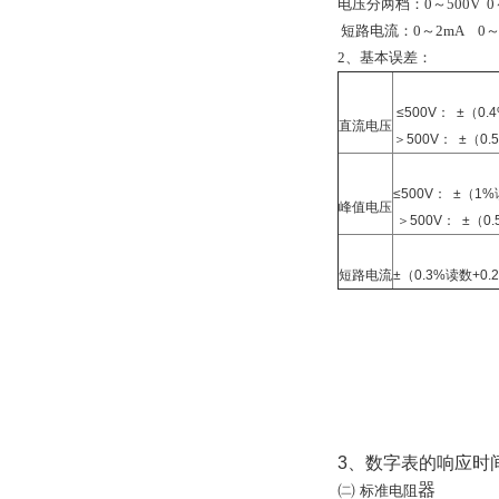
电压分两档：0～500V 0
短路电流：0～2mA 0～
2、基本误差：
≤500V： ±（0.
直流电压
＞500V： ±（0.
≤500V： ±（1%
峰值电压
＞500V： ±（0.
短路电流
±（0.3%读数+0.
3、数字表的响应时
㈡
器
标准电阻