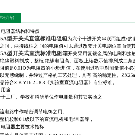
详细介绍
电阻器结构和特点
25A型开关式直流标准电阻箱
为六个十进开关串联而组成•的
之间，两接线柱之 间的电阻值可以通过改变开关电刷位置而使
25A型开关式直流标准电阻箱
开关采用复银金属的电刷和接
绝緣塑料制成，整柷 绝缘电阻高。面板上读数示值排列成二条
阻值是0.01Q为电阻器的小步进 值，在使用过程中对测量值不
以无感绕制，并经过严格的工艺处理，具有 高的稳定性。ZX2
品符合Z
B
Y16 2 - 8 3《实验室直流电阻器》专业标准。
用途
合于工厂、学校和科研单位作电測量和其它实验之
流电路中作精密调节电饵之用。
整机校验0.1级以下的直流电桥和电f且器等，
电阻器主要技术指标
1