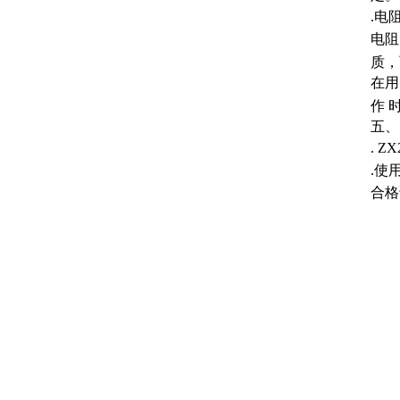
.电
电阻
质，
在用
作 
五、
. 
.使
合格