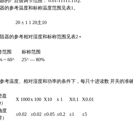
器的I
且值调节范围： 0.01-11111.11Q.
器的参考温度和标称温度范围见表1。
20 ± 1
1
20土10
电阻器的参考相对湿度和标称范围见表2 •
考范围
标称范围
% ~ 60^
25^ — 80%
.在参考温度、相对湿度和功率的条件下，每只十进读数 开关的准
进盘
X 1000
x
100
X10
x 1
X0.1
X0.01
Q）
确度
±0.02
±0.02
±0.05
±0.2
±1
±5
涔）