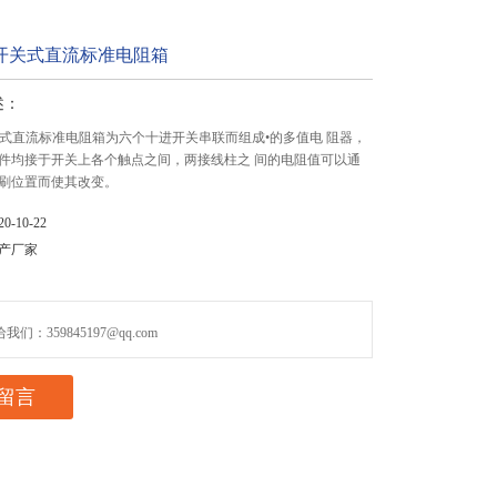
型开关式直流标准电阻箱
述：
开关式直流标准电阻箱为六个十进开关串联而组成•的多值电 阻器，
件均接于开关上各个触点之间，两接线柱之 间的电阻值可以通
刷位置而使其改变。
-10-22
产厂家
们：359845197@qq.com
留言