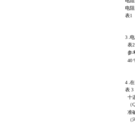
电阻
电阻
表1
3
.
表2
参
40 
4 
表 3
十
（
准
（