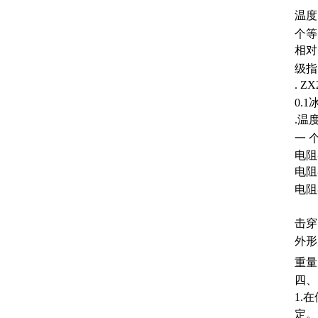
温度
个等
相对
级指
. 
0.1
.温
一 
电阻
电阻
电阻
击穿
外形尺
重量
四、
1.
定。