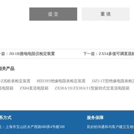
一篇：
JD-1B接地电阻仪检定装置
下一篇：
ZX54多值可调直流
相关产品
0-Z兆欧表检定装置
HD3395绝缘电阻表检定装置
JJZ5-1T型绝缘电阻表
流电阻箱
ZX84直流电阻箱
ZX38A/10/ZX38A/11型旋转式交直流电阻箱
系方式
服务保障
址：上海市宝山区水产西路680弄4号楼508
良好的沟通和与客户建立互相