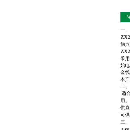
一、
ZX
触点
ZX
采用
始电
金线
本产
二、
.适
用。
供直
可供
三、