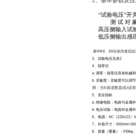
2、基本参数及技
“试验电压”开
测 试 对 
高压侧输入试
低压侧输出感
表中KX、δX分别为变压
3、试验电压见表2
4、指零仪
a. 调零：指零仪具有机械
b. 灵敏度：灵敏度可以调
测：当K值读数盘或δ误差
5、安全指标
a. 绝缘电阻：电路与金属
b. 电压试验：电路对金属
6、电源：AC（220±22）
7、外形尺寸：450mm×30
8、质量（重量）：约9kg