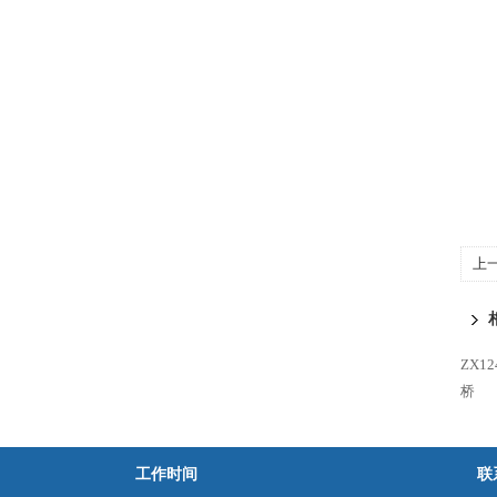
上
ZX
桥
工作时间
联