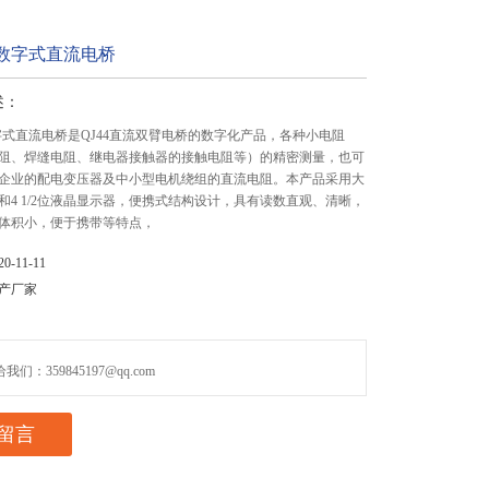
3A数字式直流电桥
述：
A数字式直流电桥是QJ44直流双臂电桥的数字化产品，各种小电阻
阻、焊缝电阻、继电器接触器的接触电阻等）的精密测量，也可
企业的配电变压器及中小型电机绕组的直流电阻。本产品采用大
和4 1/2位液晶显示器，便携式结构设计，具有读数直观、清晰，
体积小，便于携带等特点，
-11-11
产厂家
们：359845197@qq.com
留言