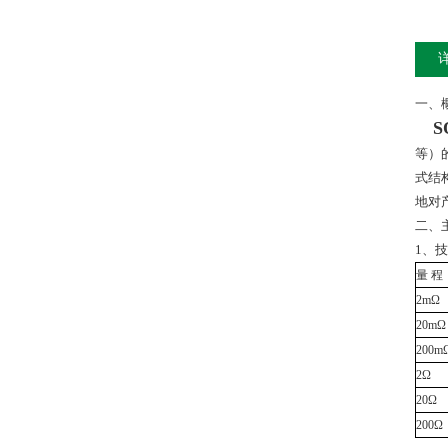
一、
S
等）
式结
地对
二、
1、
量
程
2m
Ω
20m
Ω
200m
2
Ω
20
Ω
200
Ω