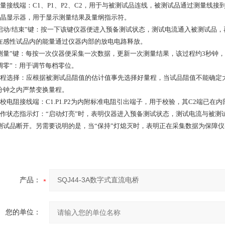
测量接线端：C1、P1、P2、C2，用于与被测试品连线，被测试品通过测量线接
液晶显示器，用于显示测量结果及量纲指示符。
“启动/结束”键：按一下该键仪器便进入预备测试状态，测试电流通入被测试品
在感性试品内的能量通过仪器内部的放电电路释放。
“测量”键：每按一次仪器便采集一次数据，更新一次测量结果，该过程约3秒钟
“调零”：用于调节每档零位。
量程选择：应根据被测试品阻值的估计值事先选择好量程，当试品阻值不能确定
分钟之内严禁变换量程。
自校电阻接线端：C1.P1.P2为内附标准电阻引出端子，用于校验，其C2端已在
工作状态指示灯：“启动灯亮”时，表明仪器进入预备测试状态，测试电流与被测
测试品断开。另需要说明的是，当“保持”灯熄灭时，表明正在采集数据为保障仪
产品：
您的单位：