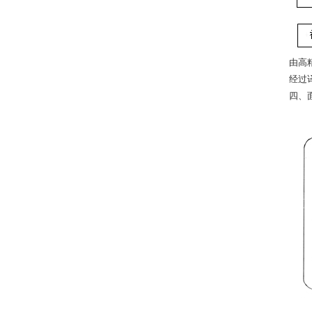
由高
经过
四、