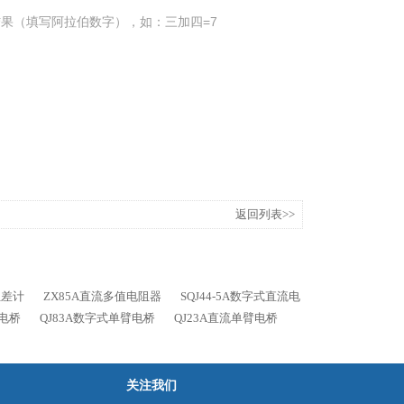
果（填写阿拉伯数字），如：三加四=7
返回列表>>
位差计
ZX85A直流多值电阻器
SQJ44-5A数字式直流电
流电桥
QJ83A数字式单臂电桥
QJ23A直流单臂电桥
关注我们