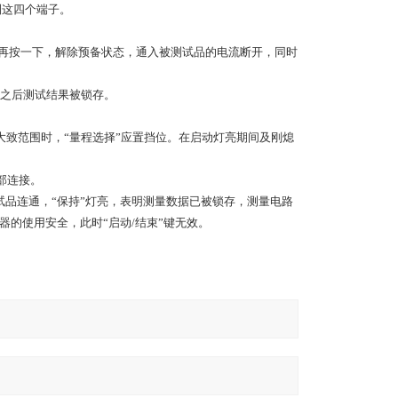
到这四个端子。
，再按一下，解除预备状态，通入被测试品的电流断开，同时
，之后测试结果被锁存。
大致范围时，“量程选择”应置挡位。在启动灯亮期间及刚熄
内部连接。
试品连通，“保持”灯亮，表明测量数据已被锁存，测量电路
器的使用安全，此时“启动/结束”键无效。