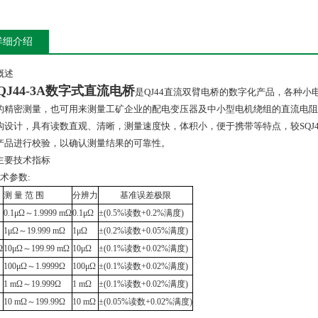
详细介绍
概述
QJ44-3A数字式直流电桥
是QJ44直流双臂电桥的数字化产品，各种
的精密测量，也可用来测量工矿企业的配电变压器及中小型电机绕组的直流电阻。
构设计，具有读数直观、清晰，测量速度快，体积小，便于携带等特点，较SQJ
产品进行校验，以确认测量结果的可靠性。
主要技术指标
技术参数:
测
量
范
围
分辨力
基准误差极限
0.1
μΩ
～1.9999
m
Ω
0.1
μΩ
±
(0.5%
读数
+0.2%
满度
)
1
μΩ
～19.999
m
Ω
1
μΩ
±
(0.2%
读数
+0.05%
满度
)
Ω
10
μΩ
～199.99
m
Ω
10
μΩ
±
(0.1%
读数
+0.02%
满度
)
100
μΩ
～1.9999
Ω
100
μΩ
±
(0.1%
读数
+0.02%
满度
)
1
m
Ω
～19.999
Ω
1 m
Ω
±
(0.1%
读数
+0.02%
满度
)
10 m
Ω
～199.99
Ω
10 m
Ω
±
(0.05%
读数
+0.02%
满度
)