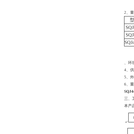
2、
型
SQJ
SQJ
SQJ
、环
4、供
5、外
6、重
SQJ
三、
本产