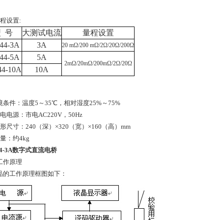
量程设置:
 号
大测试电流
量程设置
44-3A
3A
20 m
Ω
/200 m
Ω
/2
Ω
/20
Ω
/200
Ω
44-5A
5A
2m
Ω
/20m
Ω
/200m
Ω
/2
Ω
/20
Ω
44-10A
10A
境条件：温度5～35℃，相对湿度25%～75%
电电源：市电AC220V，50Hz
形尺寸：240（深）×320（宽）×160（高）mm
量：约4kg
44-3A数字式直流电桥
工作原理
品的工作原理框图如下：