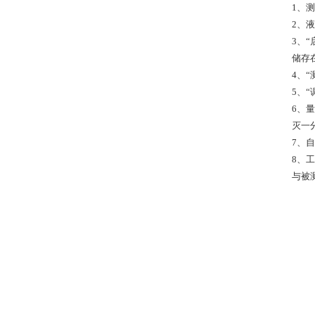
1、
2、
3、
储存
4、
5、
6、
灭一
7、
8、
与被