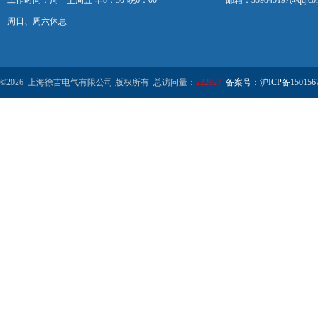
工作时间：周一至周五 早8：30-晚6：00
邮箱：359845197@qq.co
周日、周六休息
©2026 上海徐吉电气有限公司 版权所有 总访问量：
222927
备案号：沪ICP备1501567