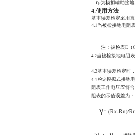
r
为模拟辅助
P
4.使用方法
基本误差检定采用直
4.1当被检接地电阻表
注：被检表E（
当被检接地电阻
4.2
4.3基本误差检定
模拟式接地
4.4 检定
阻表工作电压应符合
阻表的示值误差为：
γ
= (Rx-Rn)/R
γ