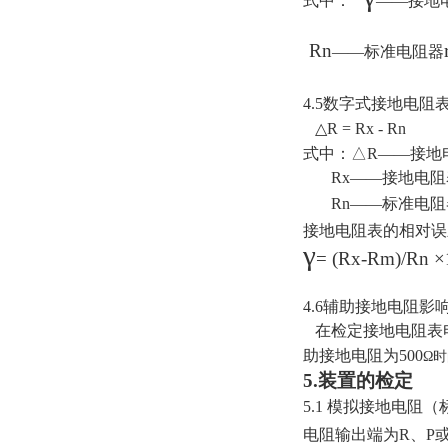
式中：
——接地
Rn
——标准电阻器
4.5数字式接地电阻
△
R = Rx - Rn
式中：
△
R——接地
Rx——接地电阻
Rn——标准电阻
接地电阻表的相对误
γ
= (Rx-Rm)/Rn 
4.6辅助接地电阻影
在
检定
接地电阻表
助接地电阻为500
Ω
5.装置的
检定
5.1 模拟接地电阻
电阻输出端为R、P或