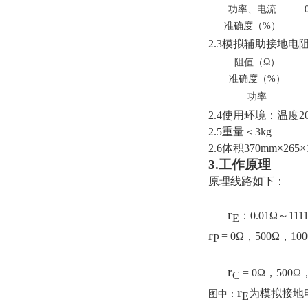
功率、电流
准确度（%）
2.3模拟辅助接地电
阻值（
Ω
）
准确度（%）
功率
2.4使用环境：温度2
2.5重量
＜3kg
2.6体积370mm×265×
3.工作原理
原理线路如下：
r
：0.01
Ω～1111
E
r
= 0Ω，500Ω，10
P
r
= 0Ω，500Ω
C
r
为模拟接地
图中：
E