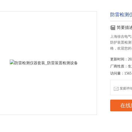
防雷检测
简要描
上海徐吉电气
防护装置检测
格，欢迎您的
更新时间：2023
厂商性质：生
访问量：1565
发邮件给我
在线