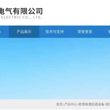
心
产品展示
技术与支持
荣誉资质
首页
>
产品中心
>
防雷检测仪器设备
>
防