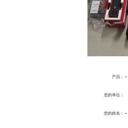
产品：
您的单位：
您的姓名：