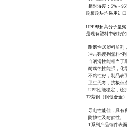
相对湿度：5%～95
刷板刷块均采用进口U
UPE即超高分子量
是现有塑料中较好的
耐磨性居塑料前列，
冲击强度列塑料*列
自润滑性能相当于
耐腐蚀性能强，化
不粘性好，制品表
卫生无毒，抗极低温
UPE性能稳定，还
T2紫铜（铜银合金
导电性能佳，具有
防蚀性及耐候性。
T系列产品铜件表