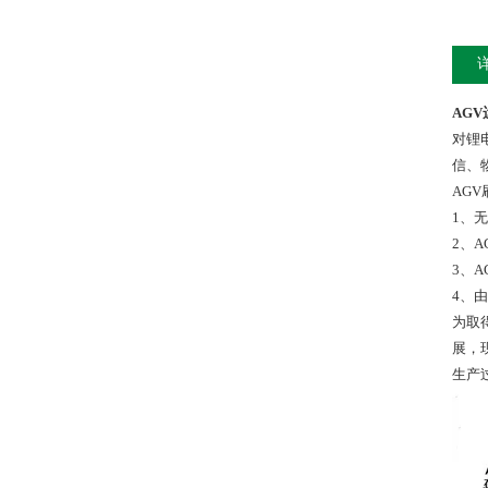
AG
对锂
信、
AG
1、
2、
3、
4、
为取
展，
生产