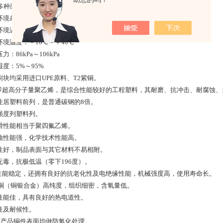
V多种应用领域不仅对车辆本身、对其电池充电装置也提出了更高的要求。
环境条件，常规件通用参数：
环境温度：－25℃～＋60℃
环境温度：－10℃～＋40℃
力：86kPa～106kPa
度：5%～95%
刷块均采用进口UPE原料、T2紫铜。
E即超高分子量聚乙烯，是综合性能较好的工程塑料，其耐磨、抗冲击、耐腐蚀
性居塑料前列，是普通碳钢的8倍。
强度列塑料列。
滑性能相当于聚四氟乙烯。
蚀性能强，化学技术性能高。
性好，制品表面与其它材料不易相附。
无毒，抗极低温（零下196度）。
E性能稳定，还拥有良好的抗老化性及电绝缘性能，机械强度高，使用寿命长。
紫铜（铜银合金）高纯度，组织细密，含氧量低。
性能佳，具有良好的热电道性。
性及耐候性。
列产品铜件表面均做防氧化处理。