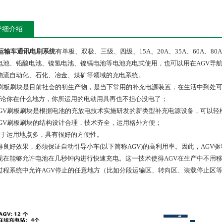
详细介绍
V运输车通讯电刷系统
有单极、双极、三级、四级、15A、20A、35A、60A、80A
电池、铅酸电池、镍氢电池、镍镉电池等电池充电式使用，也可以用在AGV导
物流自动化、石化、冶金、煤矿等领域的充电系统。
V刷板刷块是目前社会的初生产物，是当下常用的补充电源装置，在生活中到处可
无论你在什么地方，你所运用的电动用具再也不担心没电了；
AGV刷板刷块是根据电池的充放电技术实施研发的新类型补充电源设备，可以
AGV刷板刷块的结构设计合理，技术齐全，运用格外方便；
由于运用地点多，具有很好的方便性。
得良好效果，必须保证自动引导小车(以下简称AGV)的高利用率。因此，AG
现在能够允许电池在几秒钟内进行快速充电。这一技术使得AGV在生产中不用
过程系统中允许AGV停止的任意地方（比如分段运输区、转向区、装载停止区