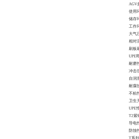
AG
使用
储存
工作
大气压
相对湿
刷板
UP
耐磨
冲击
自润
耐腐
不粘
卫生
UP
T2
导电
防蚀
T系