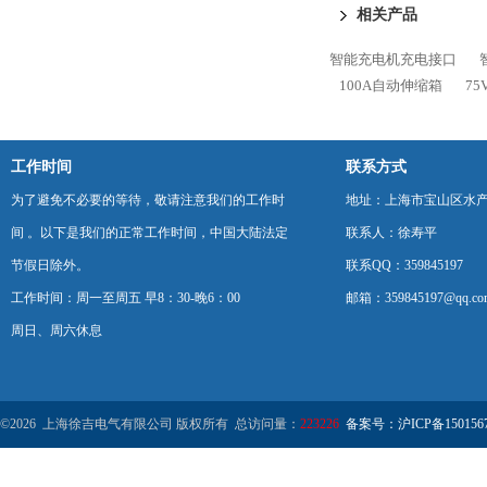
相关产品
智能充电机充电接口
100A自动伸缩箱
75
工作时间
联系方式
为了避免不必要的等待，敬请注意我们的工作时
地址：上海市宝山区水产西
间 。以下是我们的正常工作时间，中国大陆法定
联系人：徐寿平
节假日除外。
联系QQ：359845197
工作时间：周一至周五 早8：30-晚6：00
邮箱：359845197@qq.co
周日、周六休息
©2026 上海徐吉电气有限公司 版权所有 总访问量：
223226
备案号：沪ICP备1501567