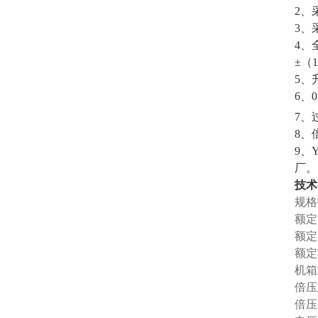
2、
3、
4、
±（
5、
6、0
7、
8、
9、
厂。
技术
规格
额定
额定
额定
机箱
倍压
倍压