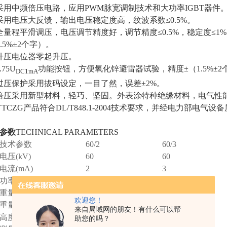
采用中频倍压电路，应用PWM脉宽调制技术和大功率IGBT器件
采用电压大反馈，输出电压稳定度高，纹波系数≤0.5%。
全量程平滑调压，电压调节精度好，调节精度≤0.5%，稳定度≤1%
1.5%±2个字）。
升压电位器零起升压。
.75U
功能按钮，方便氧化锌避雷器试验，精度±（1.5%±2
DC1mA
过压保护采用拔码设定，一目了然，误差±2%。
倍压采用新型材料，轻巧、坚固。外表涂特种绝缘材料，电气性
YTCZG产品符合DL/T848.1-2004技术要求，并经电力部
参数
TECHNICAL PARAMETERS
技术参数
60/2
60/3
电压(kV)
60
60
电流(mA)
2
3
功率(W)
120
180
重量(kg)
3.5
4.0
欢迎您！
重量(kg)
6
6
来自局域网的朋友！有什么可以帮
高度(mm)
440
440
助您的吗？