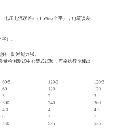
。
，电压电流误差±（1.5%±2个字），电流误差
个字）。
能好，防潮能力强。
电气设备质量检测测试中心型式试验，严格执行企标出
60/5
120/2
120/3
60
120
120
5
2
3
300
240
360
4.0
4
4.5
6
7
7
440
535
535