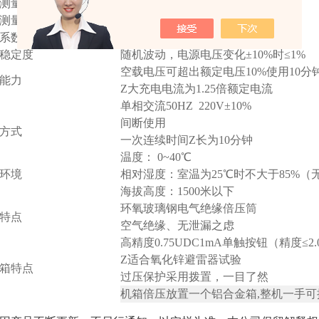
测量精度
数显表 ±(1.5%读数±2个字)
测量精度
数显表 ±(1.5%读数±2个字)
系数
≤0.5%
稳定度
随机波动，电源电压变化±10%时≤1%
空载电压可超出额定电压10%使用10分
能力
Z大充电电流为1.25倍额定电流
单相交流50HZ 220V±10%
间断使用
方式
一次连续时间Z长为10分钟
温度： 0~40℃
环境
相对湿度：室温为25℃时不大于85%（
海拔高度：1500米以下
环氧玻璃钢电气绝缘倍压筒
特点
空气绝缘、无泄漏之虑
高精度0.75UDC1mA单触按钮（精度≤2.
Z适合氧化锌避雷器试验
箱特点
过压保护采用拨置，一目了然
机箱倍压放置一个铝合金箱,整机一手可