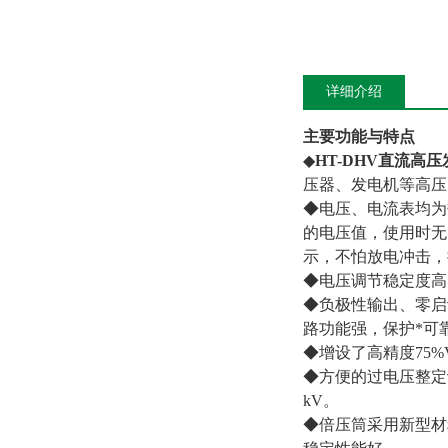
详细介绍
主要功能与特点
◆
HT-DHV直流高
压器、发电机等高压
◆电压、电流表均为
的电压值，使用时无
示，不怕放电冲击，
◆电压调节稳定度高
◆负极性输出、零启
路功能强，保护*可
◆增设了高精度75
◆方便的过电压整定
kV。
◆倍压筒采用新型材