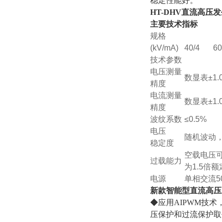
稳定性能好。
HT-DHV直流高压
主要技术指标
规格
(kV/mA)
40/4
60
技术参数
电压测量
数显表±1.
精度
电流测量
数显表±1.
精度
波纹系数
≤0.5%
电压
随机波动，
稳定度
空载电压可
过载能力
为1.5倍
电源
单相交流50H
新款智能型
直流高压
◆应用AIPWM技
压保护和过流保护取