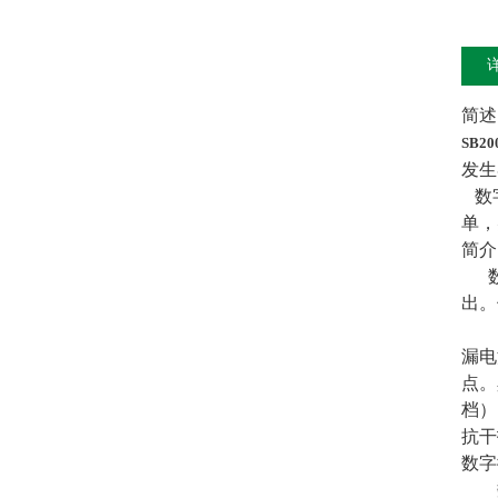
简述
SB2
发生
数字
单，
简介
数字
出。
直
漏电
点。
档）
抗干
数字
数