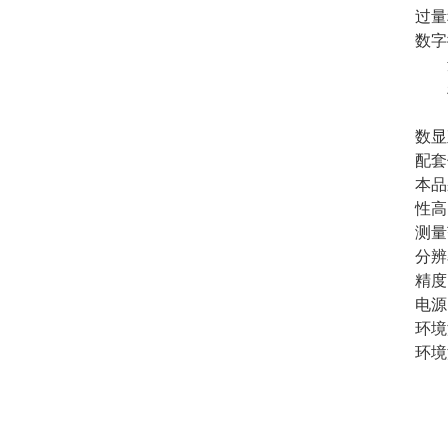
过量
数字
量程
精度
电
数显
配套
本品
性高
测量
分辨
精度：
电源
环境
环境