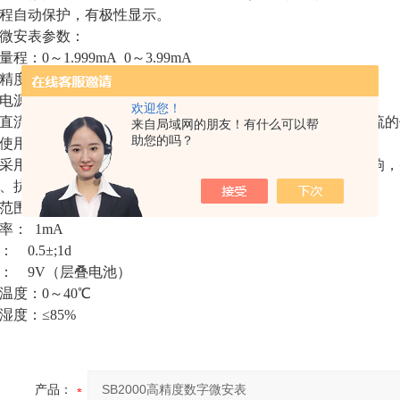
程自动保护，有极性显示。
微安表参数：
：0～1.999mA 0～3.99mA
：1.0%,数字显示
源：DC9V（叠加电池一节）
欢迎您！
直流微安表是我厂根据用户要求研制的以于测量直流泄漏电流的
来自局域网的朋友！有什么可以帮
助您的吗？
使用。
采用全屏蔽（包括测试线）以消除杂散电流对测试结果的影响，
、抗干扰和冲击电流能力强、维护方便、读数直观等优点
范围：0～1999mA
率： 1mA
 0.5±;1d
： 9V（层叠电池）
温度：0～40℃
湿度：≤85%
产品：