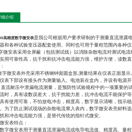
详细介绍
是我公司根据用户要求研制的于测量直流泄露
000高精度数字微安表
器和各种试验变压器配套使用。同时也可用于量程范围内各种仪
微安表采用全屏蔽（包括测试线）以消除杂散电流对测试电流
实用可靠性高，抗干扰和抗冲击电流能力强，维护方便，读数直
：
微安表外壳采用不锈钢钟面圆盒形,测量结果在仪表正面显示,
仪表下部设有接头作为测量输入。电池装在盒内，并设有电源开
流耐压中泄漏电流测量，是预防性试验规程中的一项重要的试
流时，具有读数误差大，抗干扰能力差，抗冲击电流不能保护等
具有使用可靠，不怕放电冲击，精度高，数字显示清晰，指示稳
。为了防止测试现场的杂散电流窜入表内，数字微安表壳材料选
扰和冲击电流能力强，是替代传统的指针式微安。
微安表特点：
字微安表用于测量直流泄漏电流或电导电流值、精度高、量程