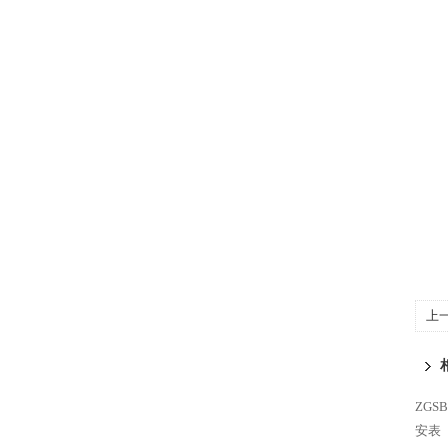
上
ZG
安表