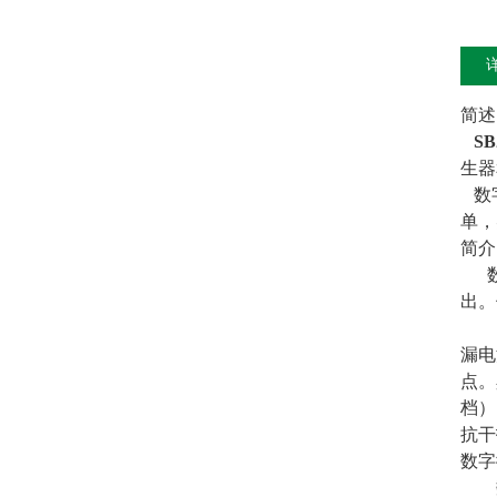
简述
S
生器
数字
单，
简介
数字
出。
直
漏电
点。
档）
抗干
数字
数