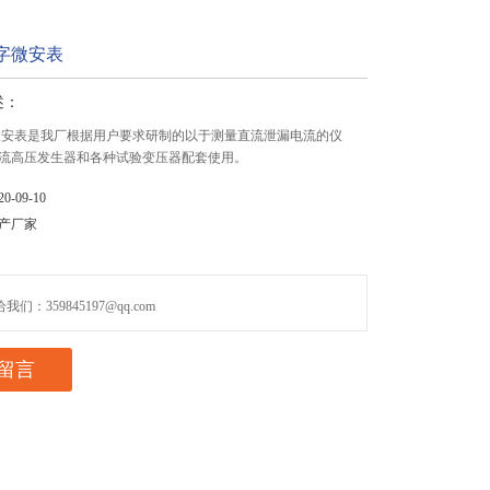
数字微安表
述：
数字微安表是我厂根据用户要求研制的以于测量直流泄漏电流的仪
流高压发生器和各种试验变压器配套使用。
-09-10
产厂家
们：359845197@qq.com
留言