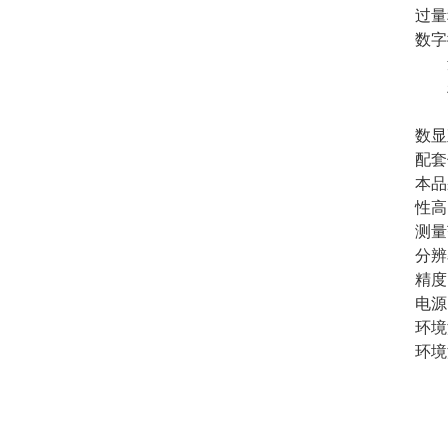
过量
数字
量程
精度
电
数显
配套
本品
性高
测量
分辨
精度：
电源
环境
环境