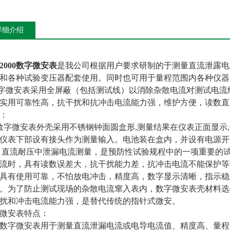
详细介绍
B2000数字微安表
是我公司根据用户要求研制的于测量直流泄露电
和各种试验变压器配套使用。同时也可用于量程范围内各种仪器
微安表采用全屏蔽（包括测试线）以消除杂散电流对测试电流
实用可靠性高，抗干扰和抗冲击电流能力强，维护方便，读数直
：
微安表外壳采用不锈钢钟面圆盒形,测量结果在仪表正面显示,
仪表下部设有接头作为测量输入。电池装在盒内，并设有电源开
流耐压中泄漏电流测量，是预防性试验规程中的一项重要的试
流时，具有读数误差大，抗干扰能力差，抗冲击电流不能保护等
具有使用可靠，不怕放电冲击，精度高，数字显示清晰，指示稳
。为了防止测试现场的杂散电流窜入表内，数字微安表壳材料选
扰和冲击电流能力强，是替代传统的指针式微安。
微安表特点：
字微安表用于测量直流泄漏电流或电导电流值、精度高、量程