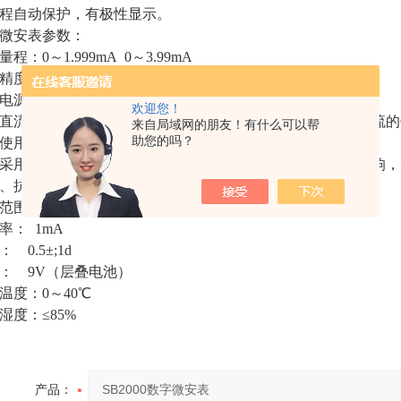
程自动保护，有极性显示。
微安表参数：
：0～1.999mA 0～3.99mA
：1.0%,数字显示
源：DC9V（叠加电池一节）
欢迎您！
直流微安表是我厂根据用户要求研制的以于测量直流泄漏电流的
来自局域网的朋友！有什么可以帮
助您的吗？
使用。
采用全屏蔽（包括测试线）以消除杂散电流对测试结果的影响，
、抗干扰和冲击电流能力强、维护方便、读数直观等优点
范围：0～1999mA
率： 1mA
 0.5±;1d
： 9V（层叠电池）
温度：0～40℃
湿度：≤85%
产品：