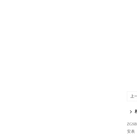
上
ZG
安表