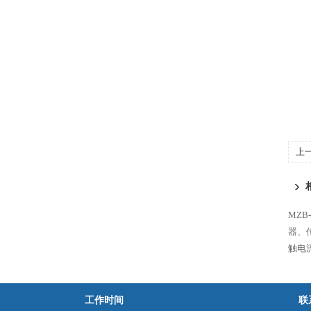
上
MZ
器、
触电
工作时间
联