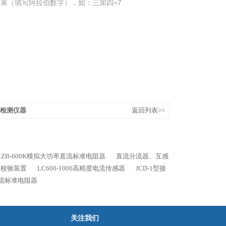
果（填写阿拉伯数字），如：三加四=7
源检测仪器
返回列表>>
MZB-600K模拟大功率直流标准电阻器
直流分流器、互感
器校验装置
LC600-1000高精度电流传感器
JCD-1型接
直流标准电阻器
关注我们