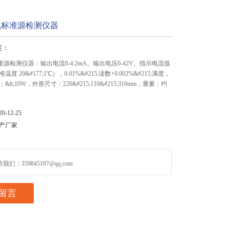
直流标准源检测仪器
述：
标准源检测仪器：输出电流0-4.2mA。输出电压0-42V。指示电流值
 20&#177;1℃），0.01%&#215;读数+0.002%&#215;满度，
lt;10W，外形尺寸：220&#215;110&#215;310mm，重量：约
-12-25
产厂家
们：359845197@qq.com
留言