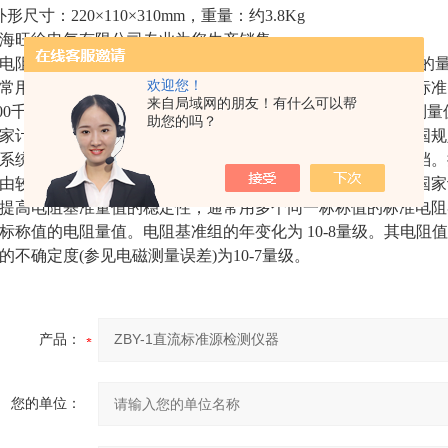
外形尺寸：220×110×310mm，重量：约3.8Kg
海旺徐电气有限公司专业为您生产销售。
电阻器(standard resistor )用于保存电磁单位制中电阻
欢迎您！
常用作计量标准，或装在电测量仪器内作为标准电阻元件。标准电
来自局域网的朋友！有什么可以帮
100千欧，特殊情况下也可做成更小或更大的量值，或非十进制
助您的吗？
家计量检定系统表和有关的国家标准所规定。中华人民共和国规
系统表中的位置分为计量基准、计量标准和工作计量器具三档。
由较高档传递。直流电阻基准是高档的标准电阻器，保存在国家
提高电阻基准量值的稳定性，通常用多个同一标称值的标准电阻
标称值的电阻量值。电阻基准组的年变化为 10-8量级。其电阻
的不确定度(参见电磁测量误差)为10-7量级。
产品：
您的单位：