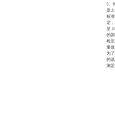
5、
是上
标准
定，
至 
的国
检定
量值
为了
的该
测定