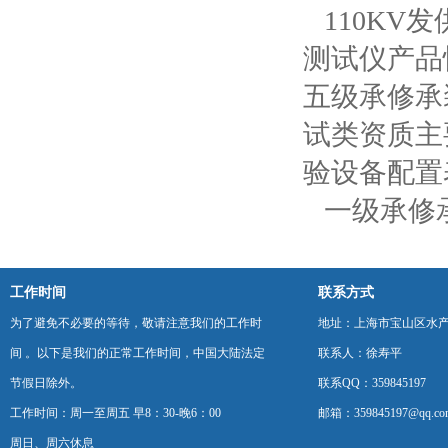
110K
测试仪产品
五级承修承
试类资质主
验设备配置
一级承修
工作时间
联系方式
为了避免不必要的等待，敬请注意我们的工作时
地址：上海市宝山区水产西
间 。以下是我们的正常工作时间，中国大陆法定
联系人：徐寿平
节假日除外。
联系QQ：359845197
工作时间：周一至周五 早8：30-晚6：00
邮箱：359845197@qq.co
周日、周六休息